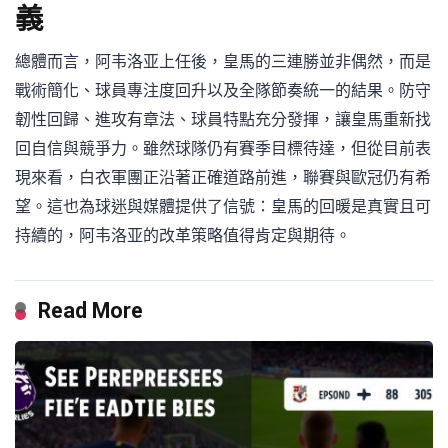
義
總體而言，阿韦洛亚上任後，皇馬的三連勝並非偶然，而是
戰術簡化、球員專注度回升以及全隊節奏統一的結果。防守
韌性回歸、進攻有章法、球員特點充分發揮，讓皇馬重新找
回自信與競爭力。雖然球隊仍有賽季目標待達，但從目前表
現來看，白衣軍團正沿著正確道路前進，聯賽與歐冠仍有希
望。這也為球迷與媒體提供了信號：皇馬的回暖是真實且可
持續的，阿韦洛亚的改革策略值得肯定與期待。
Read More