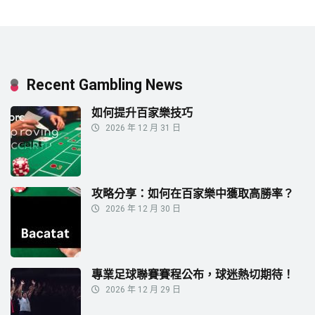
Recent Gambling News
如何提升百家樂技巧
2026 年 12 月 31 日
攻略分享：如何在百家樂中獲取高勝率？
2026 年 12 月 30 日
專業足球聯賽賽程公布，球迷熱切期待！
2026 年 12 月 29 日