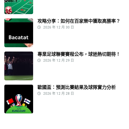
攻略分享：如何在百家樂中獲取高勝率？
2026 年 12 月 30 日
專業足球聯賽賽程公布，球迷熱切期待！
2026 年 12 月 29 日
歐國盃：預測比賽結果及球隊實力分析
2026 年 12 月 28 日