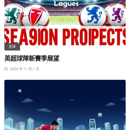
足球
英超球隊新賽季展望
2026 年 11 月 1 日