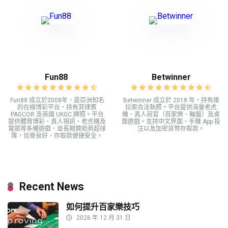
Fun88
Betwinner
Fun88 成立於2008年，是亞洲知名
Betwinner 成立於 2018 年，持有庫
的在線博彩平台，持有菲律賓
拉索合法執照。平台提供海量老虎
PAGCOR 及英國 UKGC 牌照。平台
機、真人荷官（百家樂、輪盤）及桌
提供體育博彩、真人視訊、老虎機及
面遊戲。支持中文界面、手機 App 投
電競等多種遊戲，並長期贊助英超球
注以及加密貨幣存取款。
隊，信譽良好，存取款便捷安全。
Recent News
如何提升百家樂技巧
2026 年 12 月 31 日