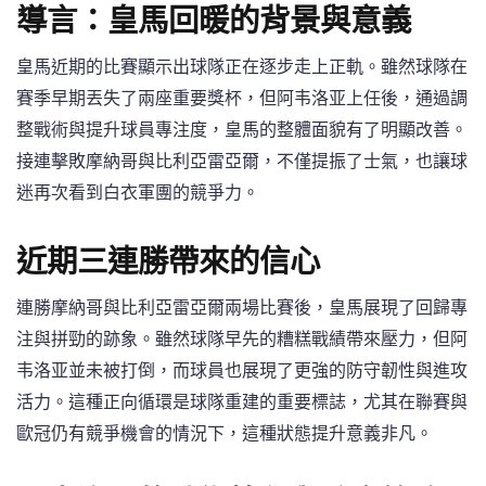
導言：皇馬回暖的背景與意義
皇馬近期的比賽顯示出球隊正在逐步走上正軌。雖然球隊在
賽季早期丟失了兩座重要獎杯，但阿韦洛亚上任後，通過調
整戰術與提升球員專注度，皇馬的整體面貌有了明顯改善。
接連擊敗摩納哥與比利亞雷亞爾，不僅提振了士氣，也讓球
迷再次看到白衣軍團的競爭力。
近期三連勝帶來的信心
連勝摩納哥與比利亞雷亞爾兩場比賽後，皇馬展現了回歸專
注與拼勁的跡象。雖然球隊早先的糟糕戰績帶來壓力，但阿
韦洛亚並未被打倒，而球員也展現了更強的防守韌性與進攻
活力。這種正向循環是球隊重建的重要標誌，尤其在聯賽與
歐冠仍有競爭機會的情況下，這種狀態提升意義非凡。