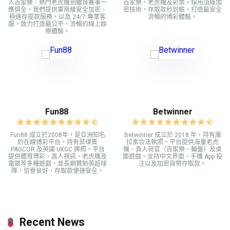
人百家樂、熱門老虎機到體育賽事一
百家樂、老虎機及彩票。採用頂級加
應俱全。我們提供軍用級安全加密、
密技術，存取款秒到賬，打造最安全
極速存提款服務，以及 24/7 專業客
流暢的博彩體驗。
服，致力打造最公平、流暢的線上娛
樂體驗。
Fun88
Betwinner
Fun88 成立於2008年，是亞洲知名
Betwinner 成立於 2018 年，持有庫
的在線博彩平台，持有菲律賓
拉索合法執照。平台提供海量老虎
PAGCOR 及英國 UKGC 牌照。平台
機、真人荷官（百家樂、輪盤）及桌
提供體育博彩、真人視訊、老虎機及
面遊戲。支持中文界面、手機 App 投
電競等多種遊戲，並長期贊助英超球
注以及加密貨幣存取款。
隊，信譽良好，存取款便捷安全。
Recent News