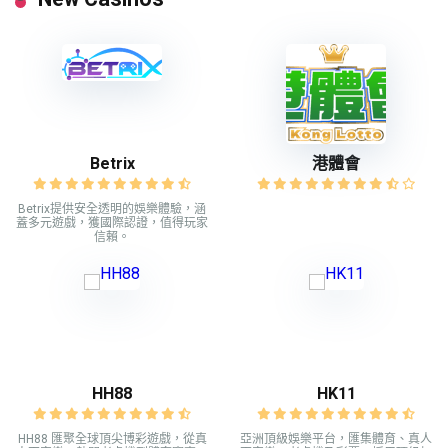
Betrix
港體會
Betrix提供安全透明的娛樂體驗，涵
蓋多元遊戲，獲國際認證，值得玩家
信賴。
HH88
HK11
HH88 匯聚全球頂尖博彩遊戲，從真
亞洲頂級娛樂平台，匯集體育、真人