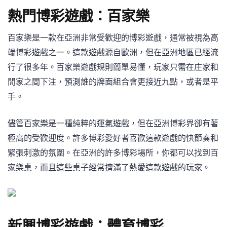
熱門博彩遊戲：百家樂
百家樂是一款在亞洲非常受歡迎的博彩遊戲，通常被視為高
端博彩遊戲之一。這款遊戲源自歐洲，但在亞洲地區已經流
行了很多年。百家樂遊戲規則簡單易懂，玩家只需在庄家和
閒家之間下注，預測誰的牌面組合會更接近九點，或者是平
手。
儘管百家樂是一種純粹的運氣遊戲，但在亞洲博彩界卻有著
極高的受歡迎度。許多博彩愛好者喜歡這款遊戲的快節奏和
緊張刺激的氛圍。在亞洲的許多博彩場所，你都可以找到百
家樂桌，而且這些桌子經常擠滿了熱愛這款遊戲的玩家。
新興博彩遊戲：體育博彩