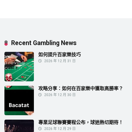
Recent Gambling News
如何提升百家樂技巧
2026 年 12 月 31 日
攻略分享：如何在百家樂中獲取高勝率？
2026 年 12 月 30 日
專業足球聯賽賽程公布，球迷熱切期待！
2026 年 12 月 29 日