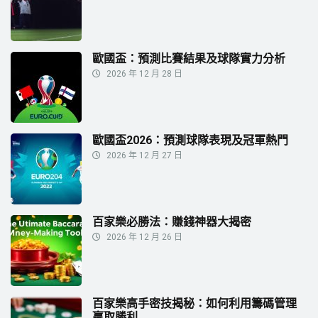
歐國盃：預測比賽結果及球隊實力分析
2026 年 12 月 28 日
歐國盃2026：預測球隊表現及冠軍熱門
2026 年 12 月 27 日
百家樂必勝法：賺錢神器大揭密
2026 年 12 月 26 日
百家樂高手密技揭秘：如何利用籌碼管理
贏取勝利