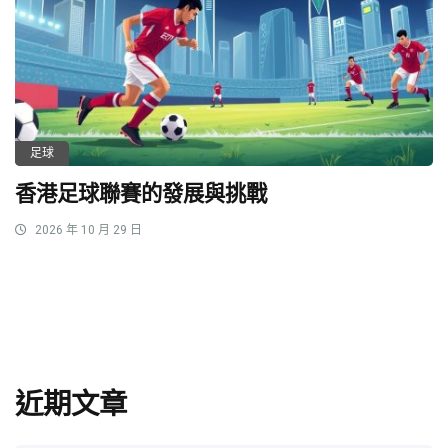
足球
香港足球聯賽的發展與挑戰
2026 年 10 月 29 日
近期文章