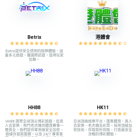
Betrix
港體會
Betrix提供安全透明的娛樂體驗，涵
蓋多元遊戲，獲國際認證，值得玩家
信賴。
HH88
HK11
HH88 匯聚全球頂尖博彩遊戲，從真
亞洲頂級娛樂平台，匯集體育、真人
人百家樂、熱門老虎機到體育賽事一
百家樂、老虎機及彩票。採用頂級加
應俱全。我們提供軍用級安全加密、
密技術，存取款秒到賬，打造最安全
極速存提款服務，以及 24/7 專業客
流暢的博彩體驗。