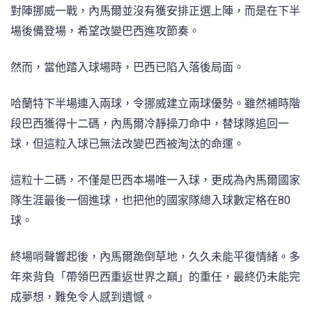
對陣挪威一戰，內馬爾並沒有獲安排正選上陣，而是在下半
場後備登場，希望改變巴西進攻節奏。
然而，當他踏入球場時，巴西已陷入落後局面。
哈蘭特下半場連入兩球，令挪威建立兩球優勢。雖然補時階
段巴西獲得十二碼，內馬爾冷靜操刀命中，替球隊追回一
球，但這粒入球已無法改變巴西被淘汰的命運。
這粒十二碼，不僅是巴西本場唯一入球，更成為內馬爾國家
隊生涯最後一個進球，也把他的國家隊總入球數定格在80
球。
終場哨聲響起後，內馬爾跪倒草地，久久未能平復情緒。多
年來背負「帶領巴西重返世界之巔」的重任，最終仍未能完
成夢想，難免令人感到遺憾。