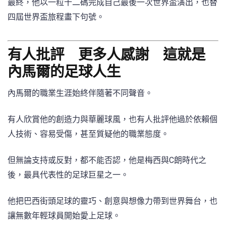
最終，他以一粒十二碼完成自己最後一次世界盃演出，也替
四屆世界盃旅程畫下句號。
有人批評 更多人感謝 這就是
內馬爾的足球人生
內馬爾的職業生涯始終伴隨著不同聲音。
有人欣賞他的創造力與華麗球風，也有人批評他過於依賴個
人技術、容易受傷，甚至質疑他的職業態度。
但無論支持或反對，都不能否認，他是梅西與C朗時代之
後，最具代表性的足球巨星之一。
他把巴西街頭足球的靈巧、創意與想像力帶到世界舞台，也
讓無數年輕球員開始愛上足球。