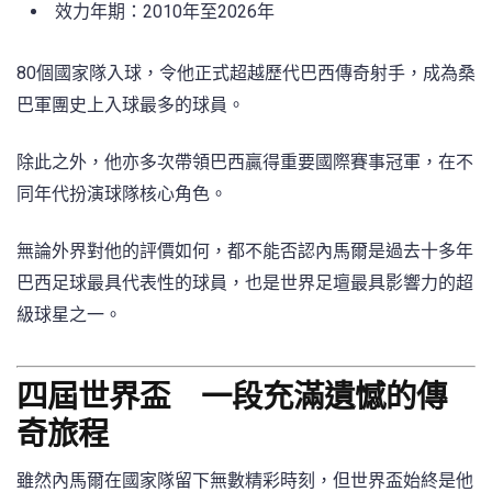
效力年期：2010年至2026年
80個國家隊入球，令他正式超越歷代巴西傳奇射手，成為桑
巴軍團史上入球最多的球員。
除此之外，他亦多次帶領巴西贏得重要國際賽事冠軍，在不
同年代扮演球隊核心角色。
無論外界對他的評價如何，都不能否認內馬爾是過去十多年
巴西足球最具代表性的球員，也是世界足壇最具影響力的超
級球星之一。
四屆世界盃 一段充滿遺憾的傳
奇旅程
雖然內馬爾在國家隊留下無數精彩時刻，但世界盃始終是他