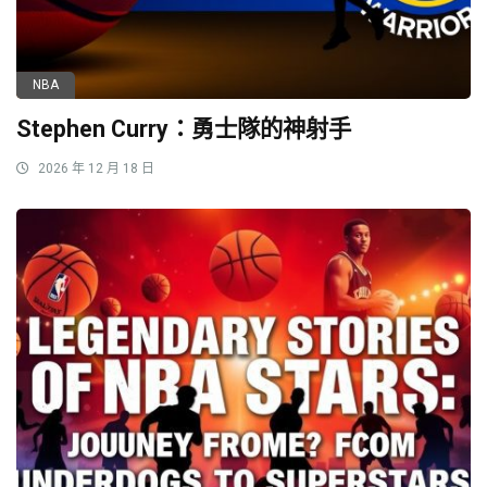
NBA
Stephen Curry：勇士隊的神射手
2026 年 12 月 18 日