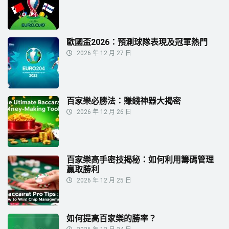
歐國盃2026：預測球隊表現及冠軍熱門
2026 年 12 月 27 日
百家樂必勝法：賺錢神器大揭密
2026 年 12 月 26 日
百家樂高手密技揭秘：如何利用籌碼管理
贏取勝利
2026 年 12 月 25 日
如何提高百家樂的勝率？