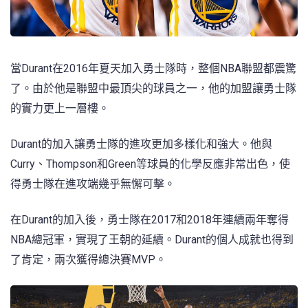
當Durant在2016年夏天加入勇士隊時，整個NBA聯盟都震驚
了。由於他是聯盟中最頂尖的球員之一，他的加盟讓勇士隊
的實力更上一層樓。
Durant的加入讓勇士隊的進攻更加多樣化和強大。他與
Curry、Thompson和Green等球員的化學反應非常出色，使
得勇士隊在進攻端幾乎無懈可擊。
在Durant的加入後，勇士隊在2017和2018年連續兩年奪得
NBA總冠軍，實現了王朝的延續。Durant的個人成就也得到
了肯定，兩次獲得總決賽MVP。