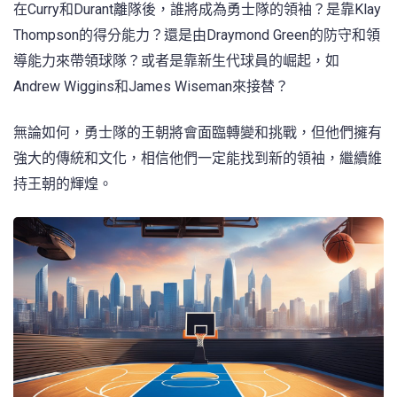
在Curry和Durant離隊後，誰將成為勇士隊的領袖？是靠Klay
Thompson的得分能力？還是由Draymond Green的防守和領
導能力來帶領球隊？或者是靠新生代球員的崛起，如
Andrew Wiggins和James Wiseman來接替？
無論如何，勇士隊的王朝將會面臨轉變和挑戰，但他們擁有
強大的傳統和文化，相信他們一定能找到新的領袖，繼續維
持王朝的輝煌。