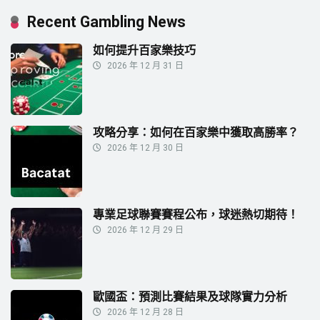
Recent Gambling News
如何提升百家樂技巧
2026 年 12 月 31 日
攻略分享：如何在百家樂中獲取高勝率？
2026 年 12 月 30 日
專業足球聯賽賽程公布，球迷熱切期待！
2026 年 12 月 29 日
歐國盃：預測比賽結果及球隊實力分析
2026 年 12 月 28 日