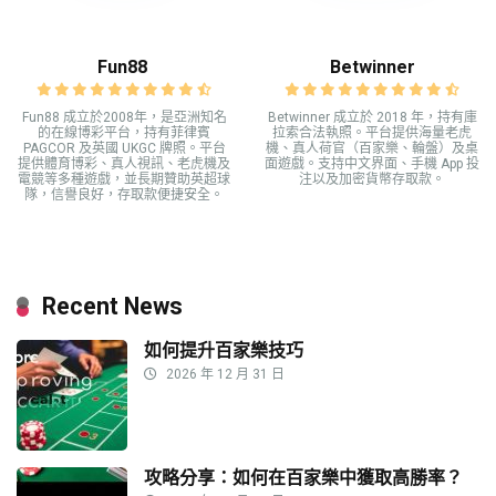
Fun88
Betwinner
Fun88 成立於2008年，是亞洲知名
Betwinner 成立於 2018 年，持有庫
的在線博彩平台，持有菲律賓
拉索合法執照。平台提供海量老虎
PAGCOR 及英國 UKGC 牌照。平台
機、真人荷官（百家樂、輪盤）及桌
提供體育博彩、真人視訊、老虎機及
面遊戲。支持中文界面、手機 App 投
電競等多種遊戲，並長期贊助英超球
注以及加密貨幣存取款。
隊，信譽良好，存取款便捷安全。
Recent News
如何提升百家樂技巧
2026 年 12 月 31 日
攻略分享：如何在百家樂中獲取高勝率？