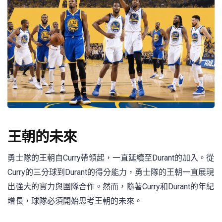
王朝的未來
勇士隊的王朝自Curry帶領起，一直延續至Durant的加入。從
Curry的三分球到Durant的得分能力，勇士隊的王朝一直展現
出強大的實力與團隊合作。然而，隨著Curry和Durant的年紀
增長，球隊必須開始思考王朝的未來。