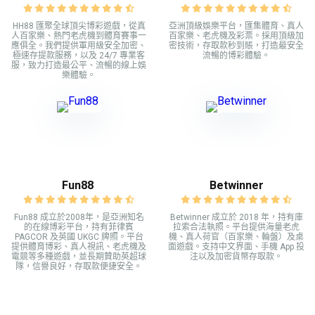
HH88 匯聚全球頂尖博彩遊戲，從真
亞洲頂級娛樂平台，匯集體育、真人
人百家樂、熱門老虎機到體育賽事一
百家樂、老虎機及彩票。採用頂級加
應俱全。我們提供軍用級安全加密、
密技術，存取款秒到賬，打造最安全
極速存提款服務，以及 24/7 專業客
流暢的博彩體驗。
服，致力打造最公平、流暢的線上娛
樂體驗。
Fun88
Betwinner
Fun88 成立於2008年，是亞洲知名
Betwinner 成立於 2018 年，持有庫
的在線博彩平台，持有菲律賓
拉索合法執照。平台提供海量老虎
PAGCOR 及英國 UKGC 牌照。平台
機、真人荷官（百家樂、輪盤）及桌
提供體育博彩、真人視訊、老虎機及
面遊戲。支持中文界面、手機 App 投
電競等多種遊戲，並長期贊助英超球
注以及加密貨幣存取款。
隊，信譽良好，存取款便捷安全。