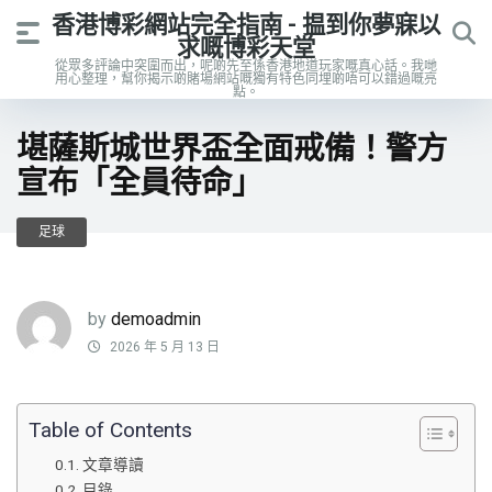
香港博彩網站完全指南 - 揾到你夢寐以
求嘅博彩天堂
從眾多評論中突圍而出，呢啲先至係香港地道玩家嘅真心話。我哋
用心整理，幫你揭示啲賭場網站嘅獨有特色同埋啲唔可以錯過嘅亮
點。
堪薩斯城世界盃全面戒備！警方
宣布「全員待命」
足球
by
demoadmin
2026 年 5 月 13 日
Table of Contents
文章導讀
目錄