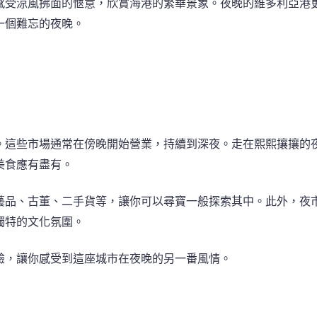
感受涼風拂面的愜意，欣賞海港的繁華景象。夜晚的維多利亞港
一個難忘的夜晚。
。這些市場通常在傍晚開始營業，持續到深夜。走在熙熙攘攘的
美食應有盡有。
藝品、古董、二手貨等，讓你可以尋寶一般探索其中。此外，夜
獨特的文化氛圍。
驗，讓你感受到這座城市在夜晚的另一番風情。