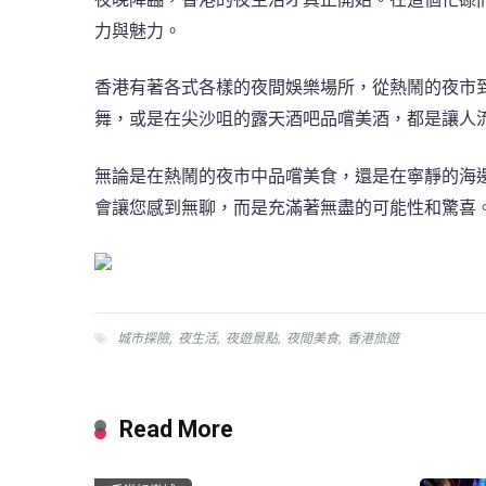
力與魅力。
香港有著各式各樣的夜間娛樂場所，從熱鬧的夜市
舞，或是在尖沙咀的露天酒吧品嚐美酒，都是讓人
無論是在熱鬧的夜市中品嚐美食，還是在寧靜的海
會讓您感到無聊，而是充滿著無盡的可能性和驚喜
城市探險
,
夜生活
,
夜遊景點
,
夜間美食
,
香港旅遊
Read More