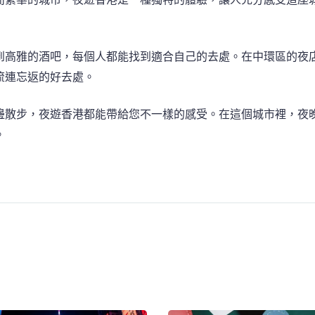
到高雅的酒吧，每個人都能找到適合自己的去處。在中環區的夜
流連忘返的好去處。
邊散步，夜遊香港都能帶給您不一樣的感受。在這個城市裡，夜
。