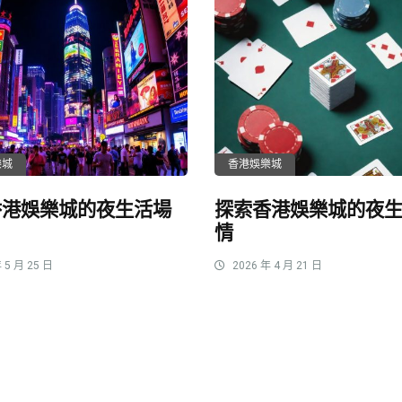
樂城
香港娛樂城
香港娛樂城的夜生活場
探索香港娛樂城的夜
情
 5 月 25 日
2026 年 4 月 21 日