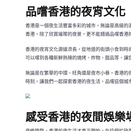
品嚐香港的夜宵文化
香港是一個夜生活豐富多彩的城市，無論是高級的
香港，除了欣賞璀璨的夜景，更不能錯過品嚐香港
香港的夜宵文化源遠流長，從地道的街頭小食到時
可以嚐到各種新鮮熱辣的燒烤、炸物、甜品等，讓
無論是在繁華的中環、旺角還是夜市小巷，香港的
時刻，讓我們一起探索香港的夜生活，品嚐這個城
感受香港的夜間娛樂
夜晚降臨，香港的夜生活才真正開始。在這個忙碌