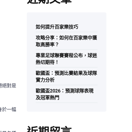
如何提升百家樂技巧
攻略分享：如何在百家樂中獲
取高勝率？
專業足球聯賽賽程公布，球迷
熱切期待！
歐國盃：預測比賽結果及球隊
實力分析
港絕對是
歐國盃2026：預測球隊表現
及冠軍熱門
身於一幅
近期留言