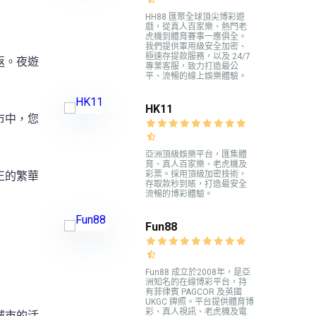
HH88 匯聚全球頂尖博彩遊
戲，從真人百家樂、熱門老
虎機到體育賽事一應俱全。
我們提供軍用級安全加密、
極速存提款服務，以及 24/7
返。夜遊
專業客服，致力打造最公
平、流暢的線上娛樂體驗。
HK11
市中，您
亞洲頂級娛樂平台，匯集體
育、真人百家樂、老虎機及
正的繁華
彩票。採用頂級加密技術，
存取款秒到賬，打造最安全
流暢的博彩體驗。
Fun88
Fun88 成立於2008年，是亞
洲知名的在線博彩平台，持
有菲律賓 PAGCOR 及英國
UKGC 牌照。平台提供體育博
彩、真人視訊、老虎機及電
城市的活