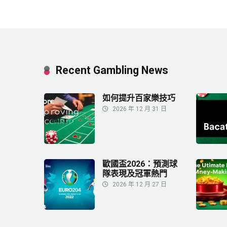
Recent Gambling News
如何提升百家樂技巧
2026 年 12 月 31 日
歐國盃2026：預測球
隊表現及冠軍熱門
2026 年 12 月 27 日