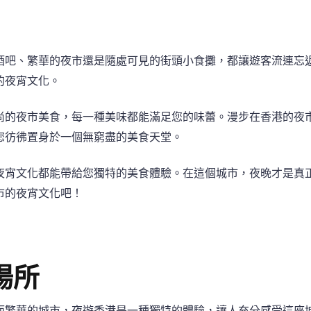
酒吧、繁華的夜市還是隨處可見的街頭小食攤，都讓遊客流連忘
的夜宵文化。
尚的夜市美食，每一種美味都能滿足您的味蕾。漫步在香港的夜
您彷彿置身於一個無窮盡的美食天堂。
夜宵文化都能帶給您獨特的美食體驗。在這個城市，夜晚才是真
市的夜宵文化吧！
場所
而繁華的城市，夜遊香港是一種獨特的體驗，讓人充分感受這座