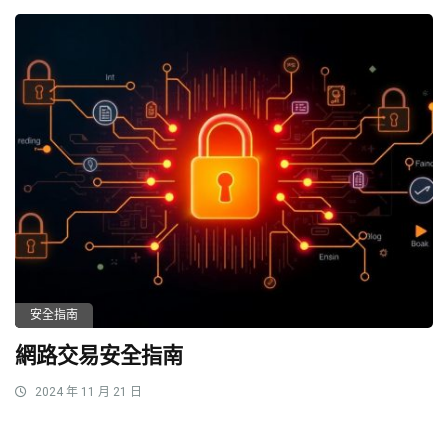
安全指南
網路交易安全指南
2024 年 11 月 21 日