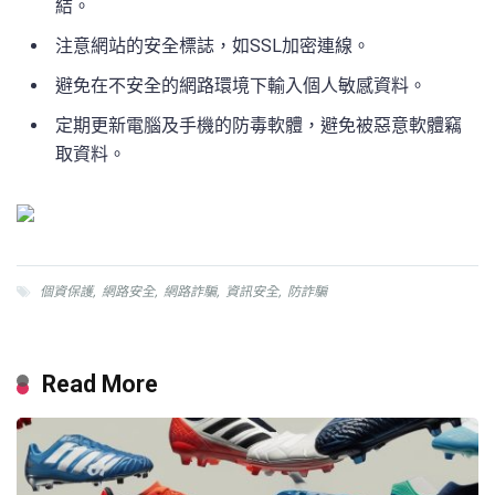
結。
注意網站的安全標誌，如SSL加密連線。
避免在不安全的網路環境下輸入個人敏感資料。
定期更新電腦及手機的防毒軟體，避免被惡意軟體竊
取資料。
個資保護
,
網路安全
,
網路詐騙
,
資訊安全
,
防詐騙
Read More