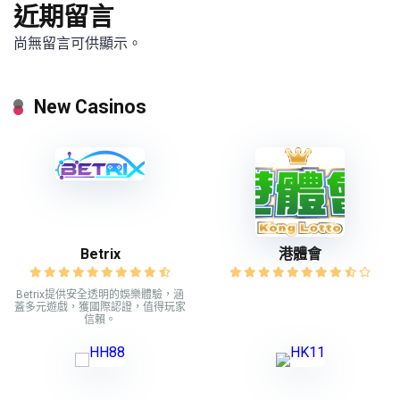
近期留言
尚無留言可供顯示。
New Casinos
Betrix
港體會
Betrix提供安全透明的娛樂體驗，涵
蓋多元遊戲，獲國際認證，值得玩家
信賴。