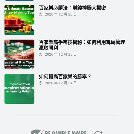
百家樂必勝法：賺錢神器大揭密
2026 年 12 月 26 日
百家樂高手密技揭秘：如何利用籌碼管理
贏取勝利
2026 年 12 月 25 日
如何提高百家樂的勝率？
2026 年 12 月 24 日