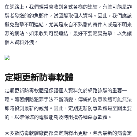
在網路上，我們經常會收到各式各樣的連結，有些可能是詐
騙者發送的釣魚郵件，試圖騙取個人資料。因此，我們應該
避免點擊不明連結，尤其是來自不熟悉的寄件人或是不明來
源的網站。如果收到可疑連結，最好不要輕易點擊，以免讓
個人資料外洩。
定期更新防毒軟體
定期更新防毒軟體是保護個人資料免於網路詐騙的重要一
環。隨著網路犯罪手法不斷演變，傳統的防毒軟體可能無法
即時偵測最新的威脅。因此，定期更新防毒軟體是至關重要
的，以確保您的電腦能夠及時阻擋各種惡意軟體。
大多數防毒軟體廠商都會定期釋出更新，包含最新的病毒定