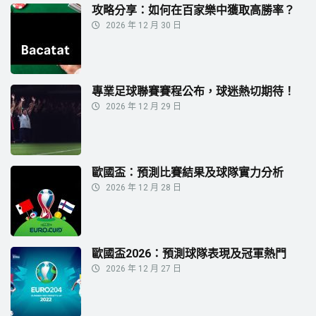
攻略分享：如何在百家樂中獲取高勝率？
2026 年 12 月 30 日
專業足球聯賽賽程公布，球迷熱切期待！
2026 年 12 月 29 日
歐國盃：預測比賽結果及球隊實力分析
2026 年 12 月 28 日
歐國盃2026：預測球隊表現及冠軍熱門
2026 年 12 月 27 日