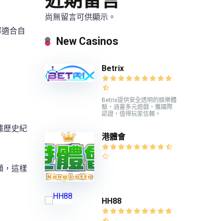
尚無留言可供顯示。
擇適合自
New Casinos
Betrix
Betrix提供安全透明的娛樂體
驗，涵蓋多元遊戲，獲國際
認證，值得玩家信賴。
據歷史紀
港體會
額，這樣
HH88