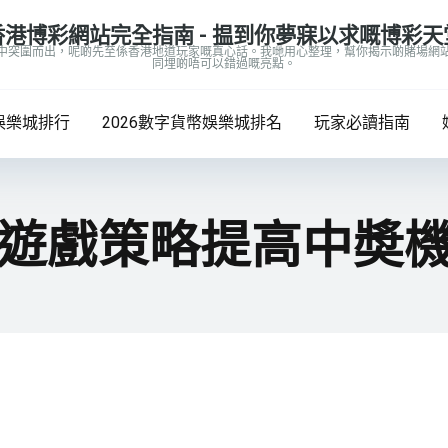
香港博彩網站完全指南 - 揾到你夢寐以求嘅博彩天
中突圍而出，呢啲先至係香港地道玩家嘅真心話。我哋用心整理，幫你揭示啲賭場網
同埋啲唔可以錯過嘅亮點。
娛樂城排行
2026數字貨幣娛樂城排名
玩家必讀指南
遊戲策略提高中奬