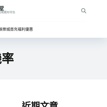
堂
站嘅獨有特色
娛樂城首充福利優惠
機率
近期文章