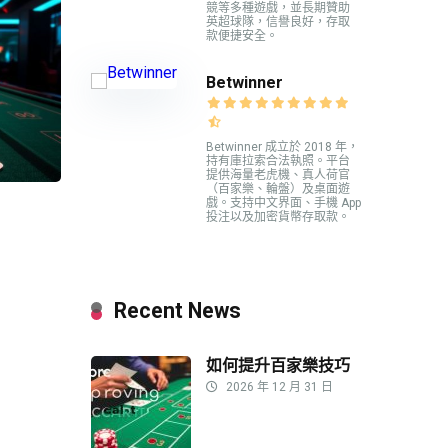
競等多種遊戲，並長期贊助
英超球隊，信譽良好，存取
款便捷安全。
Betwinner
Betwinner 成立於 2018 年，
持有庫拉索合法執照。平台
提供海量老虎機、真人荷官
（百家樂、輪盤）及桌面遊
戲。支持中文界面、手機 App
？
投注以及加密貨幣存取款。
Recent News
如何提升百家樂技巧
2026 年 12 月 31 日