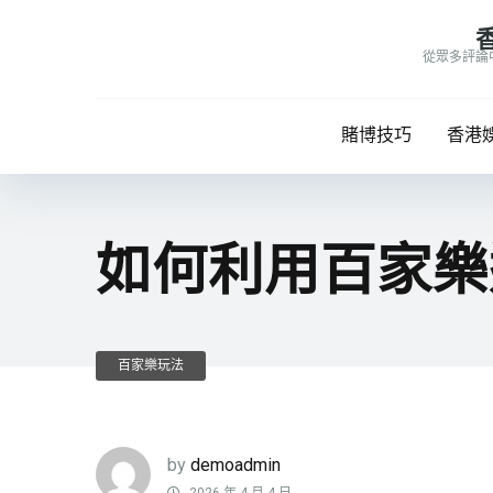
從眾多評論
賭博技巧
香港
如何利用百家樂
百家樂玩法
by
demoadmin