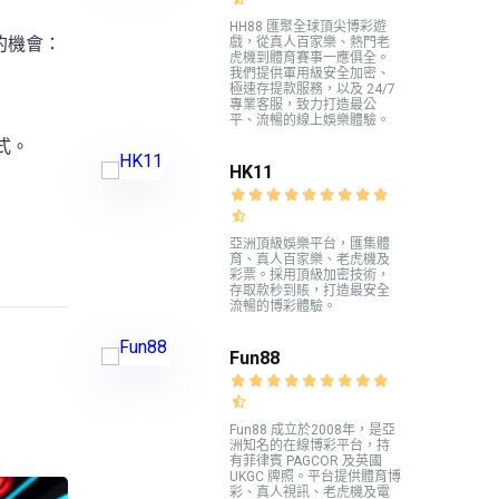
HH88 匯聚全球頂尖博彩遊
的機會：
戲，從真人百家樂、熱門老
虎機到體育賽事一應俱全。
我們提供軍用級安全加密、
極速存提款服務，以及 24/7
專業客服，致力打造最公
平、流暢的線上娛樂體驗。
式。
HK11
亞洲頂級娛樂平台，匯集體
育、真人百家樂、老虎機及
彩票。採用頂級加密技術，
存取款秒到賬，打造最安全
流暢的博彩體驗。
Fun88
Fun88 成立於2008年，是亞
洲知名的在線博彩平台，持
有菲律賓 PAGCOR 及英國
UKGC 牌照。平台提供體育博
彩、真人視訊、老虎機及電