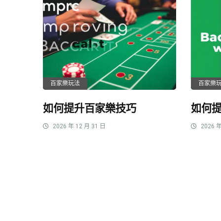
百家樂玩法
百家樂
如何提升百家樂技巧
如何
2026 年 12 月 31 日
2026 年