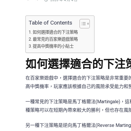
2026 年 4 月 4 日
Table of Contents
如何選擇適合的下注策略
最常見的百家樂遊戲策略
提高中獎機率的小貼士
如何選擇適合的下注
在百家樂遊戲中，選擇適合的下注策略是非常重要
高中獎機率，玩家應該根據自己的風險承受能力和
一種常見的下注策略是馬丁格爾法(Martingal
種策略可以在短期內帶來較大的勝利，但也存在風
另一種下注策略是逆向馬丁格爾法(Reverse Mar