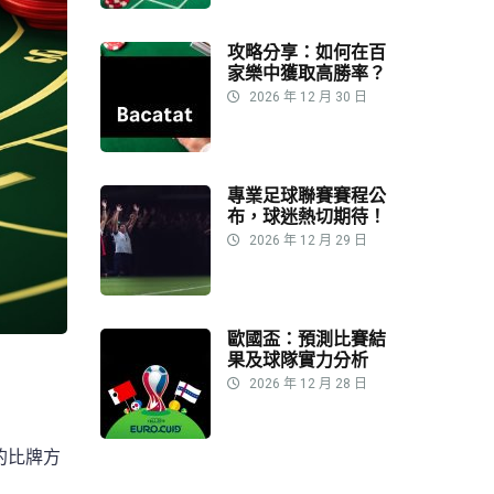
攻略分享：如何在百
家樂中獲取高勝率？
2026 年 12 月 30 日
專業足球聯賽賽程公
布，球迷熱切期待！
2026 年 12 月 29 日
歐國盃：預測比賽結
果及球隊實力分析
2026 年 12 月 28 日
的比牌方