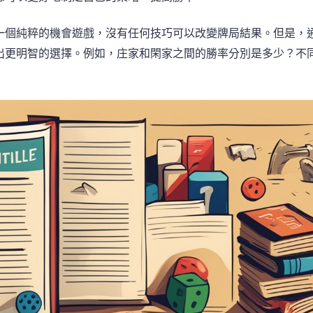
一個純粹的機會遊戲，沒有任何技巧可以改變牌局結果。但是，
出更明智的選擇。例如，庄家和閑家之間的勝率分別是多少？不