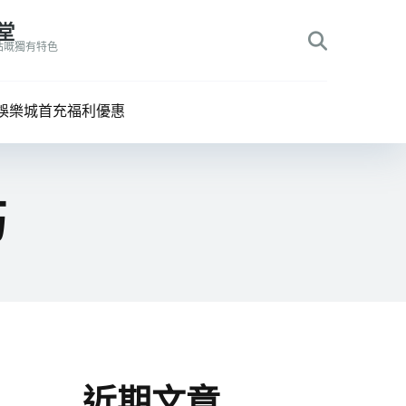
堂
站嘅獨有特色
娛樂城首充福利優惠
巧
近期文章