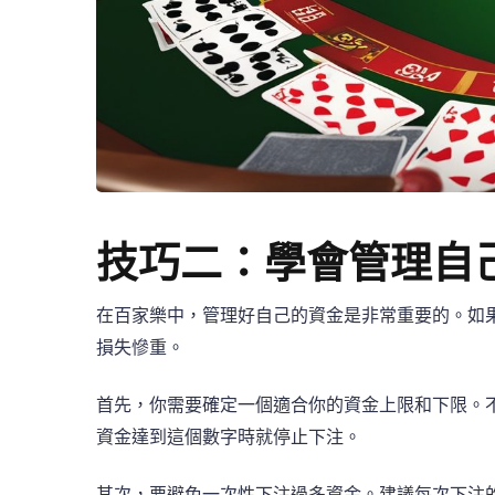
技巧二：學會管理自
在百家樂中，管理好自己的資金是非常重要的。如
損失慘重。
首先，你需要確定一個適合你的資金上限和下限。
資金達到這個數字時就停止下注。
其次，要避免一次性下注過多資金。建議每次下注