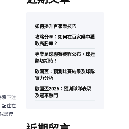
如何提升百家樂技巧
攻略分享：如何在百家樂中獲
取高勝率？
專業足球聯賽賽程公布，球迷
熱切期待！
歐國盃：預測比賽結果及球隊
實力分析
歐國盃2026：預測球隊表現
及冠軍熱門
各種下注
，記住在
候該停
近期留言