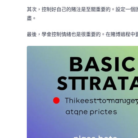
其次，控制好自己的賭注是至關重要的。設定一個
盡。
最後，學會控制情緒也是很重要的。在賭博過程中