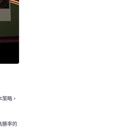
本策略，
高勝率的