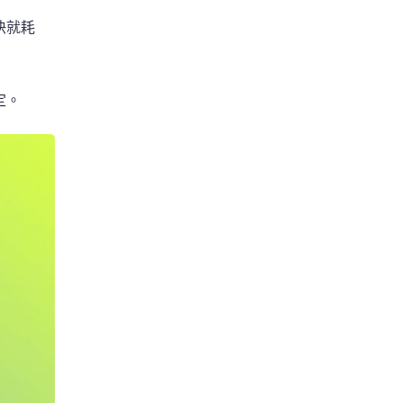
快就耗
定。