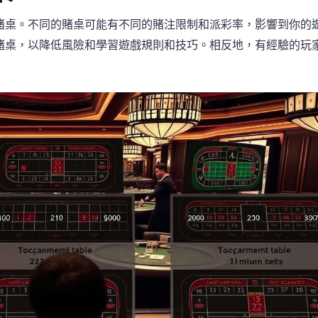
賭桌。不同的賭桌可能有不同的賭注限制和派彩率，影響到你的
賭桌，以降低風險和學習遊戲規則和技巧。相反地，有經驗的玩