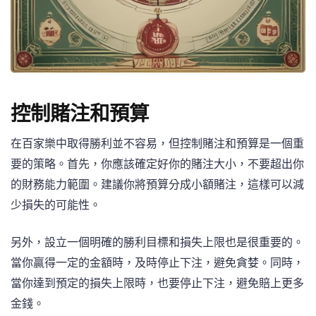
控制賭注和預算
在百家樂中取得勝利並不容易，但控制賭注和預算是一個重
要的策略。首先，你應該確定好你的賭注大小，不要超出你
的財務能力範圍。建議你將預算分成小額賭注，這樣可以減
少損失的可能性。
另外，設立一個明確的勝利目標和損失上限也是很重要的。
當你贏得一定的金額時，及時停止下注，避免貪婪。同時，
當你達到預定的損失上限時，也要停止下注，避免賠上更多
金錢。