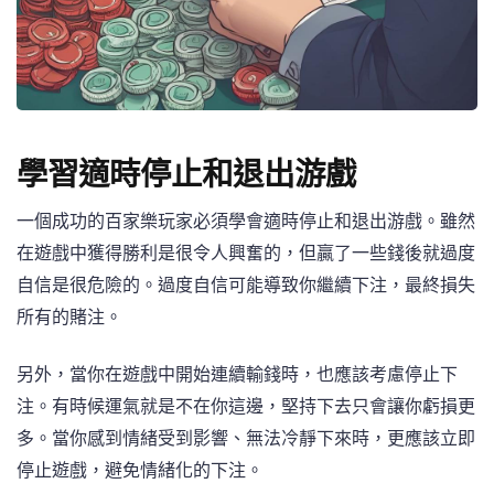
學習適時停止和退出游戲
一個成功的百家樂玩家必須學會適時停止和退出游戲。雖然
在遊戲中獲得勝利是很令人興奮的，但贏了一些錢後就過度
自信是很危險的。過度自信可能導致你繼續下注，最終損失
所有的賭注。
另外，當你在遊戲中開始連續輸錢時，也應該考慮停止下
注。有時候運氣就是不在你這邊，堅持下去只會讓你虧損更
多。當你感到情緒受到影響、無法冷靜下來時，更應該立即
停止遊戲，避免情緒化的下注。