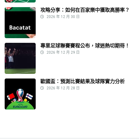
攻略分享：如何在百家樂中獲取高勝率？
2026 年 12 月 30 日
專業足球聯賽賽程公布，球迷熱切期待！
2026 年 12 月 29 日
歐國盃：預測比賽結果及球隊實力分析
2026 年 12 月 28 日