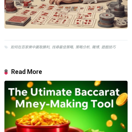
如何在百家樂中贏取勝利
,
找尋最佳策略
,
策略分析
,
賭博
,
遊戲技巧
Read More