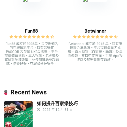
Fun88
Betwinner
Fun88 成立於2008年，是亞洲知名
Betwinner 成立於 2018 年，持有庫
的在線博彩平台，持有菲律賓
拉索合法執照。平台提供海量老虎
PAGCOR 及英國 UKGC 牌照。平台
機、真人荷官（百家樂、輪盤）及桌
提供體育博彩、真人視訊、老虎機及
面遊戲。支持中文界面、手機 App 投
電競等多種遊戲，並長期贊助英超球
注以及加密貨幣存取款。
隊，信譽良好，存取款便捷安全。
Recent News
如何提升百家樂技巧
2026 年 12 月 31 日