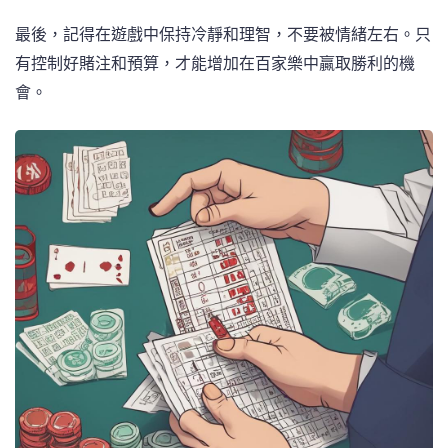
最後，記得在遊戲中保持冷靜和理智，不要被情緒左右。只
有控制好賭注和預算，才能增加在百家樂中贏取勝利的機
會。