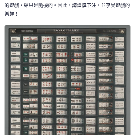
的遊戲，結果是隨機的。因此，請謹慎下注，並享受遊戲的
樂趣！