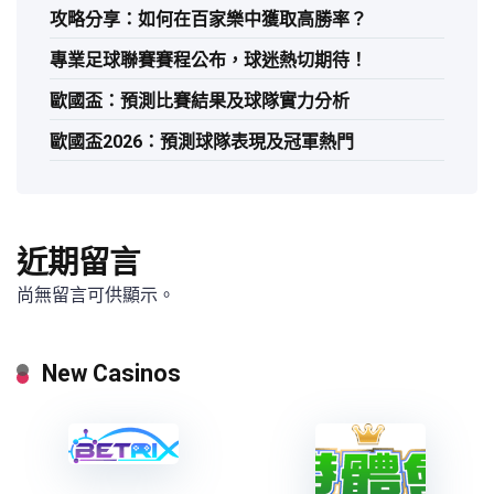
攻略分享：如何在百家樂中獲取高勝率？
專業足球聯賽賽程公布，球迷熱切期待！
歐國盃：預測比賽結果及球隊實力分析
歐國盃2026：預測球隊表現及冠軍熱門
近期留言
尚無留言可供顯示。
New Casinos