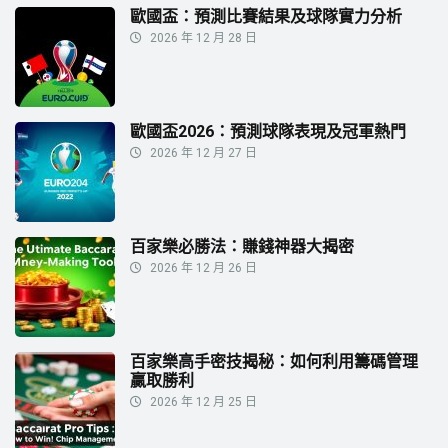
歐國盃：預測比賽結果及球隊實力分析
2026 年 12 月 28 日
歐國盃2026：預測球隊表現及冠軍熱門
2026 年 12 月 27 日
百家樂必勝法：賺錢神器大揭密
2026 年 12 月 26 日
百家樂高手密技揭秘：如何利用籌碼管理
贏取勝利
2026 年 12 月 25 日