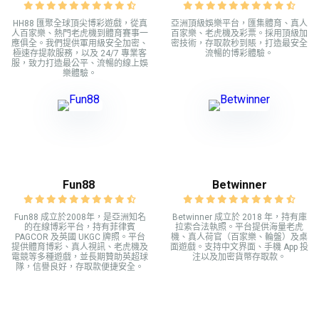
HH88 匯聚全球頂尖博彩遊戲，從真
亞洲頂級娛樂平台，匯集體育、真人
人百家樂、熱門老虎機到體育賽事一
百家樂、老虎機及彩票。採用頂級加
應俱全。我們提供軍用級安全加密、
密技術，存取款秒到賬，打造最安全
極速存提款服務，以及 24/7 專業客
流暢的博彩體驗。
服，致力打造最公平、流暢的線上娛
樂體驗。
Fun88
Betwinner
Fun88 成立於2008年，是亞洲知名
Betwinner 成立於 2018 年，持有庫
的在線博彩平台，持有菲律賓
拉索合法執照。平台提供海量老虎
PAGCOR 及英國 UKGC 牌照。平台
機、真人荷官（百家樂、輪盤）及桌
提供體育博彩、真人視訊、老虎機及
面遊戲。支持中文界面、手機 App 投
電競等多種遊戲，並長期贊助英超球
注以及加密貨幣存取款。
隊，信譽良好，存取款便捷安全。