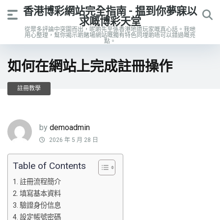
香港博彩網站完全指南 - 揾到你夢寐以
求嘅博彩天堂
從眾多評論中突圍而出，呢啲先至係香港地道玩家嘅真心話。我哋
用心整理，幫你揭示啲賭場網站嘅獨有特色同埋啲唔可以錯過嘅亮
點。
如何在網站上完成註冊操作
註冊教學
by
demoadmin
2026 年 5 月 28 日
Table of Contents
註冊流程簡介
填寫基本資料
驗證身份信息
設定帳號密碼