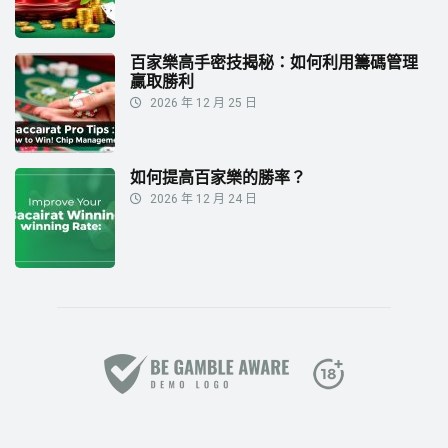
百家樂高手密技揭秘：如何利用籌碼管理
贏取勝利
2026 年 12 月 25 日
如何提高百家樂的勝率？
2026 年 12 月 24 日