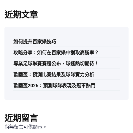
近期文章
如何提升百家樂技巧
攻略分享：如何在百家樂中獲取高勝率？
專業足球聯賽賽程公布，球迷熱切期待！
歐國盃：預測比賽結果及球隊實力分析
歐國盃2026：預測球隊表現及冠軍熱門
近期留言
尚無留言可供顯示。