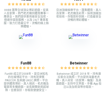
HH88 匯聚全球頂尖博彩遊戲，從真
亞洲頂級娛樂平台，匯集體育、真人
人百家樂、熱門老虎機到體育賽事一
百家樂、老虎機及彩票。採用頂級加
應俱全。我們提供軍用級安全加密、
密技術，存取款秒到賬，打造最安全
極速存提款服務，以及 24/7 專業客
流暢的博彩體驗。
服，致力打造最公平、流暢的線上娛
樂體驗。
Fun88
Betwinner
Fun88 成立於2008年，是亞洲知名
Betwinner 成立於 2018 年，持有庫
的在線博彩平台，持有菲律賓
拉索合法執照。平台提供海量老虎
PAGCOR 及英國 UKGC 牌照。平台
機、真人荷官（百家樂、輪盤）及桌
提供體育博彩、真人視訊、老虎機及
面遊戲。支持中文界面、手機 App 投
電競等多種遊戲，並長期贊助英超球
注以及加密貨幣存取款。
隊，信譽良好，存取款便捷安全。