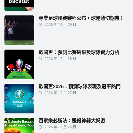
專業足球聯賽賽程公布，球迷熱切期待！
2026 年 12 月 29 日
歐國盃：預測比賽結果及球隊實力分析
2026 年 12 月 28 日
歐國盃2026：預測球隊表現及冠軍熱門
2026 年 12 月 27 日
百家樂必勝法：賺錢神器大揭密
2026 年 12 月 26 日