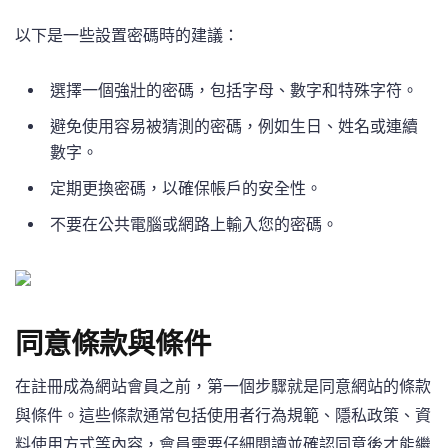
以下是一些設置密碼時的建議：
選擇一個強壯的密碼，包括字母、數字和特殊字符。
避免使用容易被猜測的密碼，例如生日、姓名或連續
數字。
定期更換密碼，以確保帳戶的安全性。
不要在公共電腦或網路上輸入您的密碼。
同意條款與條件
在註冊成為網站會員之前，第一個步驟就是同意網站的條款
與條件。這些條款通常包括使用者行為規範、隱私政策、資
料使用方式等內容，會員需要仔細閱讀並確認同意後才能繼