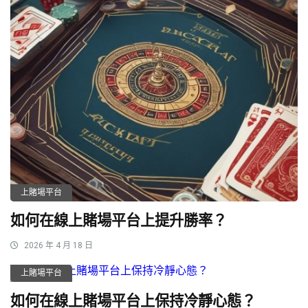
上賭場平台
如何在線上賭場平台上提升勝率？
2026 年 4 月 18 日
上賭場平台
如何在線上賭場平台上保持冷靜心態？