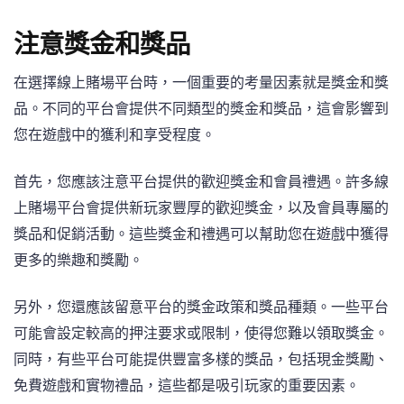
注意獎金和獎品
在選擇線上賭場平台時，一個重要的考量因素就是獎金和獎
品。不同的平台會提供不同類型的獎金和獎品，這會影響到
您在遊戲中的獲利和享受程度。
首先，您應該注意平台提供的歡迎獎金和會員禮遇。許多線
上賭場平台會提供新玩家豐厚的歡迎獎金，以及會員專屬的
獎品和促銷活動。這些獎金和禮遇可以幫助您在遊戲中獲得
更多的樂趣和獎勵。
另外，您還應該留意平台的獎金政策和獎品種類。一些平台
可能會設定較高的押注要求或限制，使得您難以領取獎金。
同時，有些平台可能提供豐富多樣的獎品，包括現金獎勵、
免費遊戲和實物禮品，這些都是吸引玩家的重要因素。