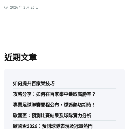
2026 年 2 月 26 日
近期文章
如何提升百家樂技巧
攻略分享：如何在百家樂中獲取高勝率？
專業足球聯賽賽程公布，球迷熱切期待！
歐國盃：預測比賽結果及球隊實力分析
歐國盃2026：預測球隊表現及冠軍熱門