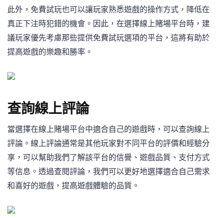
此外，免費試玩也可以讓玩家熟悉遊戲的操作方式，降低在
真正下注時犯錯的機會。因此，在選擇線上賭場平台時，建
議玩家優先考慮那些提供免費試玩選項的平台，這將有助於
提高遊戲的樂趣和勝率。
查詢線上評論
當選擇在線上賭場平台中適合自己的遊戲時，可以查詢線上
評論。線上評論通常是其他玩家對不同平台的評價和經驗分
享，可以幫助我們了解該平台的信譽、遊戲品質、支付方式
等信息。透過查閱評論，我們可以更好地選擇適合自己需求
和喜好的遊戲，提高遊戲體驗的品質。