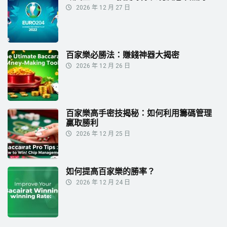
2026 年 12 月 27 日
百家樂必勝法：賺錢神器大揭密
2026 年 12 月 26 日
百家樂高手密技揭秘：如何利用籌碼管理
贏取勝利
2026 年 12 月 25 日
如何提高百家樂的勝率？
2026 年 12 月 24 日