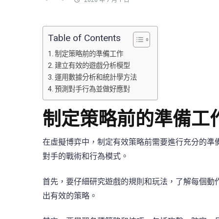
2026 年 7 月 1 日
Table of Contents
制定策略前的準備工作
建立有效的遊戲分析模型
運用數據分析和統計學方法
預測對手行為並做好應對
制定策略前的準備工
在虛擬博弈中，制定有效策略前需要進行充分的準
對手的戰術和行為模式。
首先，要仔細研究遊戲的規則和玩法，了解每個動
出有效的策略。