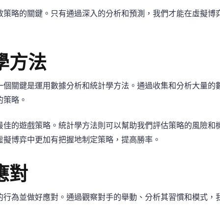
效策略的關鍵。只有通過深入的分析和預測，我們才能在虛擬博
學方法
一個關鍵是運用數據分析和統計學方法。通過收集和分析大量的
的策略。
最佳的遊戲策略。統計學方法則可以幫助我們評估策略的風險和
虛擬博弈中更加有把握地制定策略，提高勝率。
應對
的行為並做好應對。通過觀察對手的舉動、分析其習慣和模式，