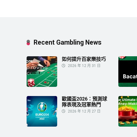
Recent Gambling News
如何提升百家樂技巧
2026 年 12 月 31 日
歐國盃2026：預測球
隊表現及冠軍熱門
2026 年 12 月 27 日