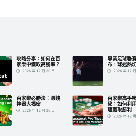
攻略分享：如何在百
專業足球聯
家樂中獲取高勝率？
布，球迷熱
2026 年 12 月 30 日
2026 年 12 月
百家樂必勝法：賺錢
百家樂高手
神器大揭密
秘：如何利
理贏取勝利
2026 年 12 月 26 日
2026 年 12 月