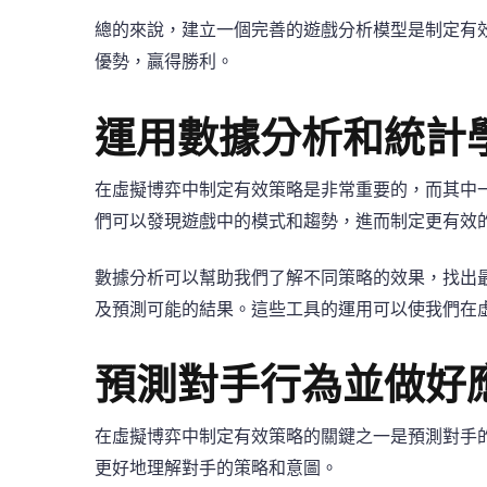
總的來說，建立一個完善的遊戲分析模型是制定有
優勢，贏得勝利。
運用數據分析和統計
在虛擬博弈中制定有效策略是非常重要的，而其中
們可以發現遊戲中的模式和趨勢，進而制定更有效
數據分析可以幫助我們了解不同策略的效果，找出
及預測可能的結果。這些工具的運用可以使我們在
預測對手行為並做好
在虛擬博弈中制定有效策略的關鍵之一是預測對手
更好地理解對手的策略和意圖。