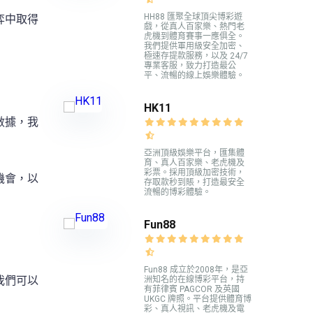
HH88 匯聚全球頂尖博彩遊
弈中取得
戲，從真人百家樂、熱門老
虎機到體育賽事一應俱全。
我們提供軍用級安全加密、
極速存提款服務，以及 24/7
專業客服，致力打造最公
平、流暢的線上娛樂體驗。
HK11
數據，我
亞洲頂級娛樂平台，匯集體
育、真人百家樂、老虎機及
彩票。採用頂級加密技術，
機會，以
存取款秒到賬，打造最安全
流暢的博彩體驗。
Fun88
Fun88 成立於2008年，是亞
我們可以
洲知名的在線博彩平台，持
有菲律賓 PAGCOR 及英國
UKGC 牌照。平台提供體育博
彩、真人視訊、老虎機及電