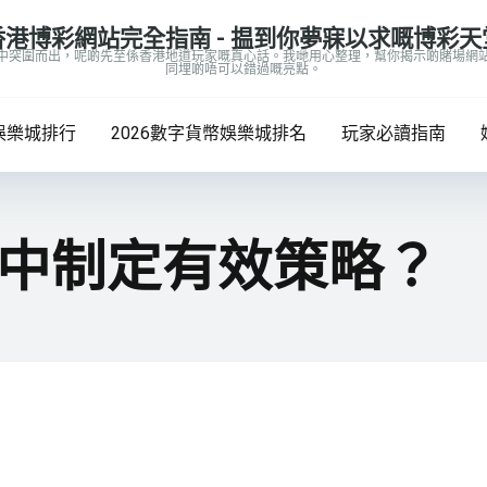
香港博彩網站完全指南 - 揾到你夢寐以求嘅博彩天
中突圍而出，呢啲先至係香港地道玩家嘅真心話。我哋用心整理，幫你揭示啲賭場網
同埋啲唔可以錯過嘅亮點。
娛樂城排行
2026數字貨幣娛樂城排名
玩家必讀指南
中制定有效策略？