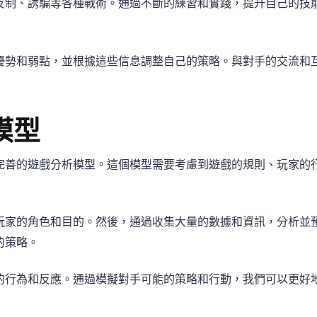
反制、誘騙等各種戰術。通過不斷的練習和實踐，提升自己的技
優勢和弱點，並根據這些信息調整自己的策略。與對手的交流和
模型
完善的遊戲分析模型。這個模型需要考慮到遊戲的規則、玩家的
玩家的角色和目的。然後，通過收集大量的數據和資訊，分析並
的策略。
的行為和反應。通過模擬對手可能的策略和行動，我們可以更好