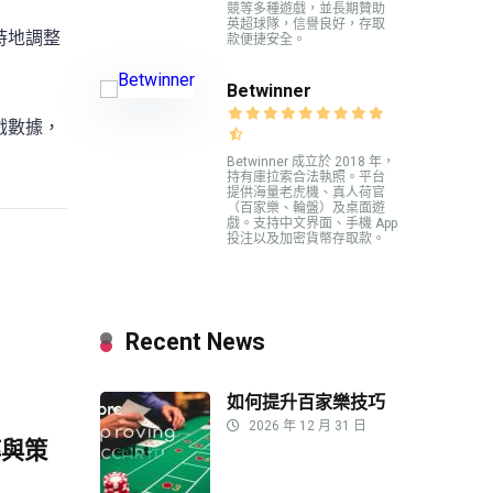
競等多種遊戲，並長期贊助
英超球隊，信譽良好，存取
時地調整
款便捷安全。
Betwinner
戲數據，
Betwinner 成立於 2018 年，
持有庫拉索合法執照。平台
提供海量老虎機、真人荷官
（百家樂、輪盤）及桌面遊
戲。支持中文界面、手機 App
投注以及加密貨幣存取款。
Recent News
如何提升百家樂技巧
2026 年 12 月 31 日
率與策