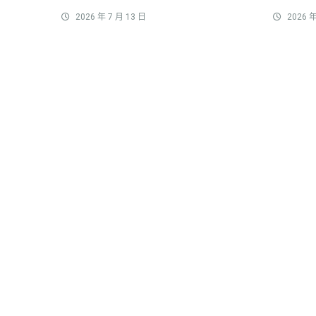
2026 年 7 月 13 日
2026 年