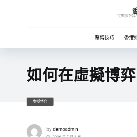
從眾多評論
賭博技巧
香港
如何在虛擬博弈
虛擬博弈
by
demoadmin