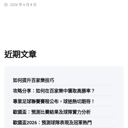
2026 年 6 月 8 日
近期文章
如何提升百家樂技巧
攻略分享：如何在百家樂中獲取高勝率？
專業足球聯賽賽程公布，球迷熱切期待！
歐國盃：預測比賽結果及球隊實力分析
歐國盃2026：預測球隊表現及冠軍熱門