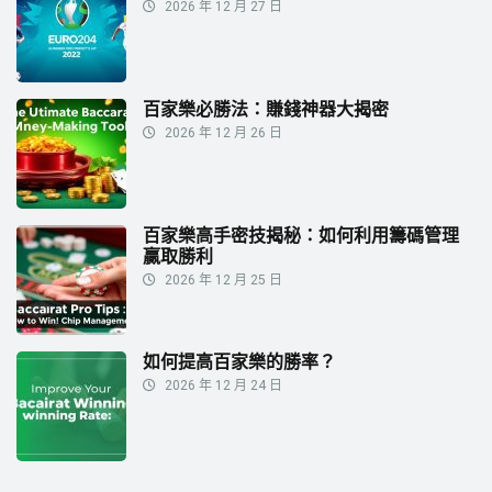
2026 年 12 月 27 日
百家樂必勝法：賺錢神器大揭密
2026 年 12 月 26 日
百家樂高手密技揭秘：如何利用籌碼管理
贏取勝利
2026 年 12 月 25 日
如何提高百家樂的勝率？
2026 年 12 月 24 日