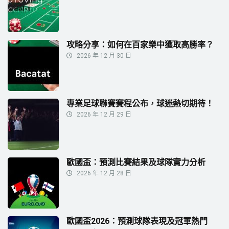
攻略分享：如何在百家樂中獲取高勝率？
2026 年 12 月 30 日
專業足球聯賽賽程公布，球迷熱切期待！
2026 年 12 月 29 日
歐國盃：預測比賽結果及球隊實力分析
2026 年 12 月 28 日
歐國盃2026：預測球隊表現及冠軍熱門