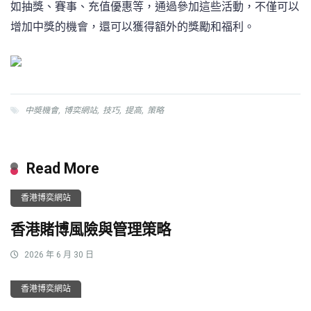
如抽獎、賽事、充值優惠等，通過參加這些活動，不僅可以
增加中獎的機會，還可以獲得額外的獎勵和福利。
中奬機會
,
博奕網站
,
技巧
,
提高
,
策略
Read More
香港博奕網站
香港賭博風險與管理策略
2026 年 6 月 30 日
香港博奕網站