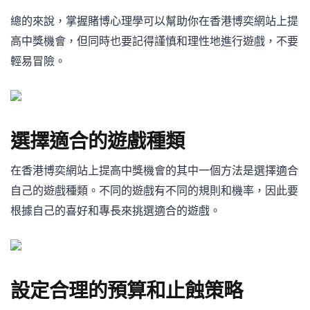
總的來說，掌握賭博心理學可以幫助你在香港博奕網站上提
高中獎機會，但同時也要記得謹慎和理性地進行遊戲，不要
輕易冒險。
選擇適合的遊戲種類
在香港博奕網站上提高中獎機會的其中一個方法是選擇適合
自己的遊戲種類。不同的遊戲有不同的規則和機率，因此要
根據自己的喜好和專長來挑選適合的遊戲。
設定合理的預算和止蝕策略