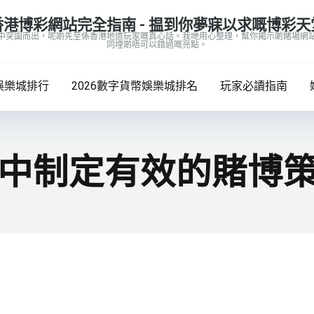
香港博彩網站完全指南 - 揾到你夢寐以求嘅博彩天
中突圍而出，呢啲先至係香港地道玩家嘅真心話。我哋用心整理，幫你揭示啲賭場網
同埋啲唔可以錯過嘅亮點。
娛樂城排行
2026數字貨幣娛樂城排名
玩家必讀指南
中制定有效的賭博