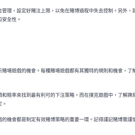
金管理，設定好賭注上限，以免在賭博過程中失去控制。另外，
和安全性。
析賭場遊戲的機會。每種賭場遊戲都有其獨特的規則和機會，了
項和賠率來找到最有利可的下注策略。而在撲克遊戲中，了解牌
定。
戲的機會都是制定有效賭博策略的重要一環。記得謹記賭博需謹