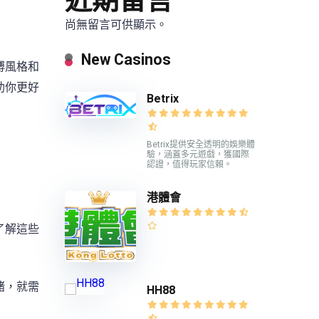
尚無留言可供顯示。
New Casinos
博風格和
助你更好
Betrix
Betrix提供安全透明的娛樂體
驗，涵蓋多元遊戲，獲國際
認證，值得玩家信賴。
港體會
了解這些
賭，就需
HH88