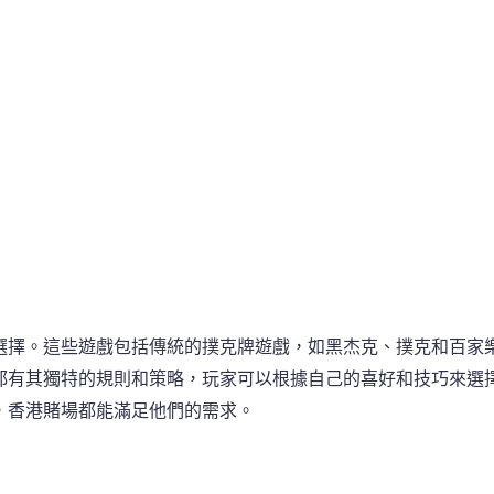
選擇。這些遊戲包括傳統的撲克牌遊戲，如黑杰克、撲克和百家
都有其獨特的規則和策略，玩家可以根據自己的喜好和技巧來選
，香港賭場都能滿足他們的需求。