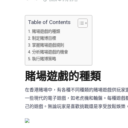
2026 年 3 月 25 日
Table of Contents
賭場遊戲的種類
制定賭博目標
掌握賭場遊戲規則
分析賭場遊戲的機會
執行賭博策略
賭場遊戲的種類
在香港賭場中，有各種不同種類的賭場遊戲供玩家
一些現代的電子遊戲，如老虎機和輪盤。每種遊戲
己的遊戲。無論玩家是喜歡挑戰還是享受放鬆娛樂