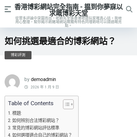
香港博彩網站完全指南 - 揾到你夢寐以
求嘅博彩天堂
從眾多評論中突圍而出，呢啲先至係香港地道玩家嘅真心話。我哋
用心整理，幫你揭示啲賭場網站嘅獨有特色同埋啲唔可以錯過嘅亮
點。
如何挑選最適合的博彩網站？
博彩評測
by
demoadmin
2026 年 1 月 9 日
Table of Contents
標題:
如何辨別合法博彩網站？
常見的博彩網站評估標準
如何選擇適合自己的博彩網站？