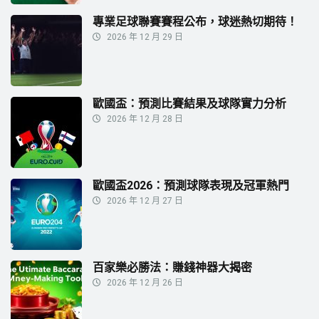
專業足球聯賽賽程公布，球迷熱切期待！
2026 年 12 月 29 日
歐國盃：預測比賽結果及球隊實力分析
2026 年 12 月 28 日
歐國盃2026：預測球隊表現及冠軍熱門
2026 年 12 月 27 日
百家樂必勝法：賺錢神器大揭密
2026 年 12 月 26 日