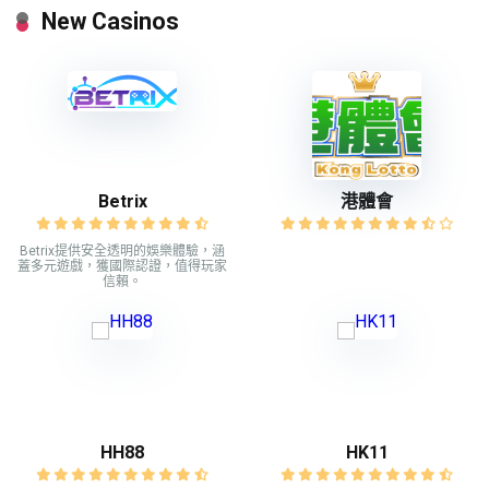
New Casinos
Betrix
港體會
Betrix提供安全透明的娛樂體驗，涵
蓋多元遊戲，獲國際認證，值得玩家
信賴。
HH88
HK11