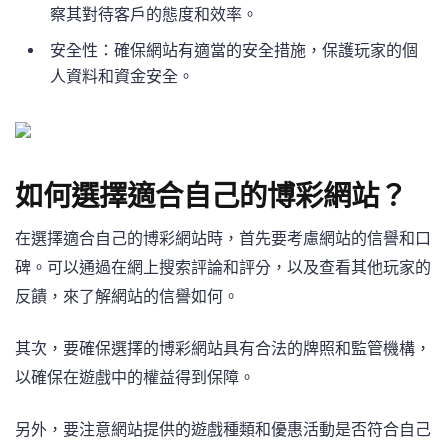
察其對待客戶的態度和效率。
安全性：確保網站有適當的安全措施，保護玩家的個
人資料和資金安全。
如何選擇適合自己的博彩網站？
在選擇適合自己的博彩網站時，首先要考慮網站的信譽和口
碑。可以通過在網上搜索評論和評分，以及查看其他玩家的
反饋，來了解網站的信譽如何。
其次，要確保選擇的博彩網站具有合法的牌照和監管機構，
以確保在遊戲中的權益得到保障。
另外，要注意網站提供的遊戲種類和優惠活動是否符合自己