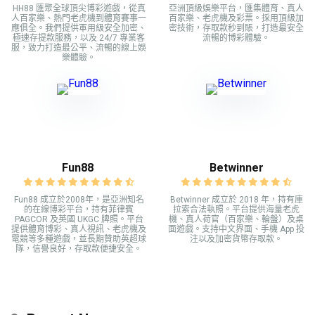
HH88 匯聚全球頂尖博彩遊戲，從真
亞洲頂級娛樂平台，匯集體育、真人
人百家樂、熱門老虎機到體育賽事一
百家樂、老虎機及彩票。採用頂級加
應俱全。我們提供軍用級安全加密、
密技術，存取款秒到賬，打造最安全
極速存提款服務，以及 24/7 專業客
流暢的博彩體驗。
服，致力打造最公平、流暢的線上娛
樂體驗。
Fun88
Betwinner
Fun88 成立於2008年，是亞洲知名
Betwinner 成立於 2018 年，持有庫
的在線博彩平台，持有菲律賓
拉索合法執照。平台提供海量老虎
PAGCOR 及英國 UKGC 牌照。平台
機、真人荷官（百家樂、輪盤）及桌
提供體育博彩、真人視訊、老虎機及
面遊戲。支持中文界面、手機 App 投
電競等多種遊戲，並長期贊助英超球
注以及加密貨幣存取款。
隊，信譽良好，存取款便捷安全。