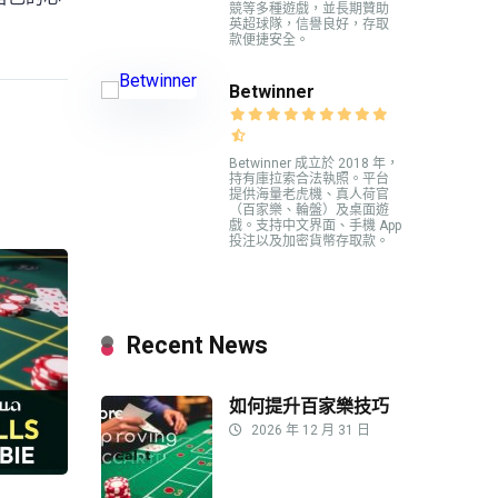
競等多種遊戲，並長期贊助
英超球隊，信譽良好，存取
款便捷安全。
Betwinner
Betwinner 成立於 2018 年，
持有庫拉索合法執照。平台
提供海量老虎機、真人荷官
（百家樂、輪盤）及桌面遊
戲。支持中文界面、手機 App
投注以及加密貨幣存取款。
Recent News
如何提升百家樂技巧
2026 年 12 月 31 日