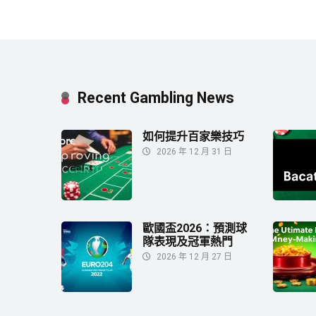
Recent Gambling News
如何提升百家樂技巧
2026 年 12 月 31 日
歐國盃2026：預測球
隊表現及冠軍熱門
2026 年 12 月 27 日