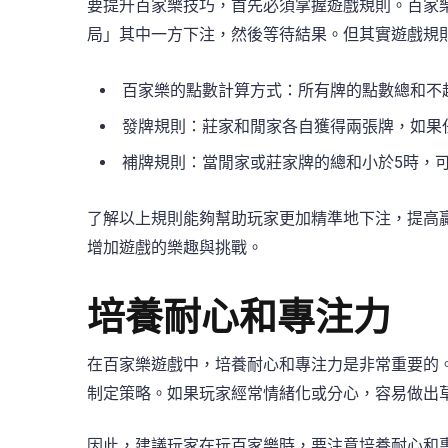
要提升百家樂技巧，首先必須掌握遊戲規則。百家
局」其中一方下注，然後等待結果。但其實遊戲規
百家樂的點數計算方式：所有牌的點數總和不
發牌規則：莊家和閒家各自獲得兩張牌，如果
補牌規則：當閒家或莊家牌的總和小於5時，
了解以上規則能夠幫助玩家更加精準地下注，提高
增加遊戲的樂趣與挑戰。
培養耐心和專注力
在百家樂遊戲中，培養耐心和專注力是非常重要的
制定策略。如果玩家經常情緒化或分心，容易做出
因此，建議玩家在玩百家樂時，要注意培養耐心和