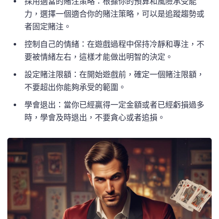
採用適當的賭注策略：根據你的預算和風險承受能
力，選擇一個適合你的賭注策略，可以是追蹤趨勢或
者固定賭注。
控制自己的情緒：在遊戲過程中保持冷靜和專注，不
要被情緒左右，這樣才能做出明智的決定。
設定賭注限額：在開始遊戲前，確定一個賭注限額，
不要超出你能夠承受的範圍。
學會退出：當你已經贏得一定金額或者已經虧損過多
時，學會及時退出，不要貪心或者追損。