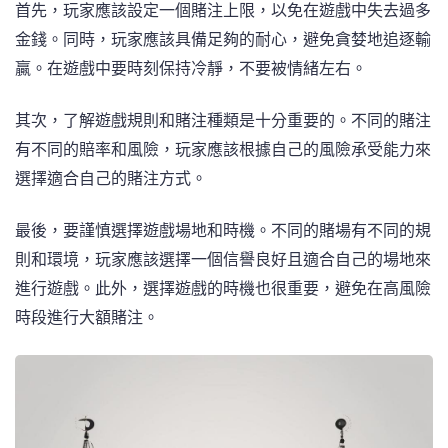
首先，玩家應該設定一個賭注上限，以免在遊戲中失去過多
金錢。同時，玩家應該具備足夠的耐心，避免貪婪地追逐輸
贏。在遊戲中要時刻保持冷靜，不要被情緒左右。
其次，了解遊戲規則和賭注種類是十分重要的。不同的賭注
有不同的賠率和風險，玩家應該根據自己的風險承受能力來
選擇適合自己的賭注方式。
最後，要謹慎選擇遊戲場地和時機。不同的賭場有不同的規
則和環境，玩家應該選擇一個信譽良好且適合自己的場地來
進行遊戲。此外，選擇遊戲的時機也很重要，避免在高風險
時段進行大額賭注。