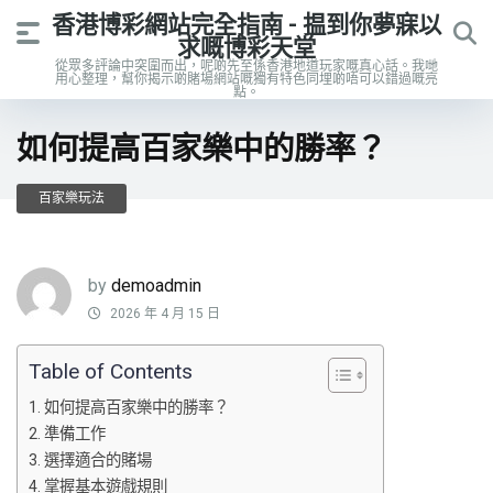
香港博彩網站完全指南 - 揾到你夢寐以
求嘅博彩天堂
從眾多評論中突圍而出，呢啲先至係香港地道玩家嘅真心話。我哋
用心整理，幫你揭示啲賭場網站嘅獨有特色同埋啲唔可以錯過嘅亮
點。
如何提高百家樂中的勝率？
百家樂玩法
by
demoadmin
2026 年 4 月 15 日
Table of Contents
如何提高百家樂中的勝率？
準備工作
選擇適合的賭場
掌握基本遊戲規則