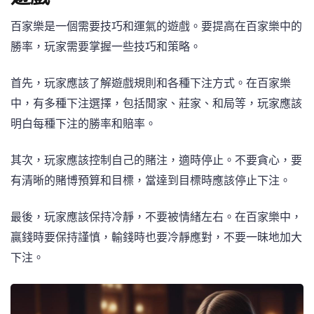
百家樂是一個需要技巧和運氣的遊戲。要提高在百家樂中的
勝率，玩家需要掌握一些技巧和策略。
首先，玩家應該了解遊戲規則和各種下注方式。在百家樂
中，有多種下注選擇，包括閒家、莊家、和局等，玩家應該
明白每種下注的勝率和賠率。
其次，玩家應該控制自己的賭注，適時停止。不要貪心，要
有清晰的賭博預算和目標，當達到目標時應該停止下注。
最後，玩家應該保持冷靜，不要被情緒左右。在百家樂中，
贏錢時要保持謹慎，輸錢時也要冷靜應對，不要一昧地加大
下注。