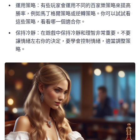
運用策略：有些玩家會運用不同的百家樂策略來提高
勝率，例如馬丁格爾策略或逆轉策略。你可以試試看
這些策略，看看哪一個適合你。
保持冷靜：在遊戲中保持冷靜和理智非常重要。不要
讓情緒左右你的決定，要學會控制情緒，適當調整策
略。