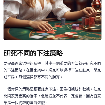
研究不同的下注策略
要提高百家樂中的勝率，其中一個重要的方法就是研究不同
的下注策略。在百家樂中，玩家可以選擇下注在莊家、閑家
或平局，每個選擇都有不同的勝算。
一個常見的策略是跟著莊家下注，因為根據統計數據，莊家
比閑家有更高的勝率。但是這並不代表一定會贏，因為百家
樂是一個純粹的運氣遊戲。