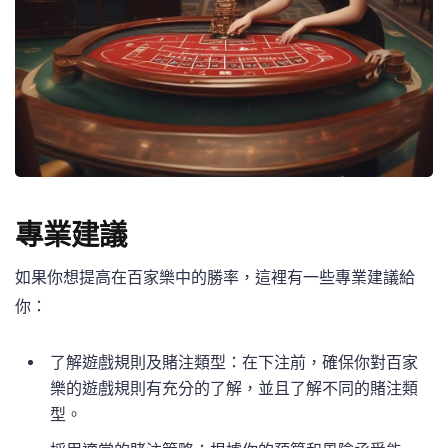
專業建議
如果你想提高在百家樂中的勝率，這裡有一些專業建議給
你：
了解遊戲規則及賭注類型：在下注前，確保你對百家
樂的遊戲規則有充分的了解，並且了解不同的賭注類
型。