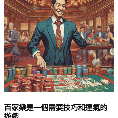
百家樂是一個需要技巧和運氣的
遊戲