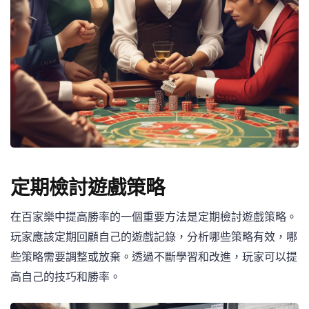
定期檢討遊戲策略
在百家樂中提高勝率的一個重要方法是定期檢討遊戲策略。
玩家應該定期回顧自己的遊戲記錄，分析哪些策略有效，哪
些策略需要調整或放棄。透過不斷學習和改進，玩家可以提
高自己的技巧和勝率。