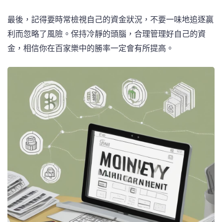
最後，記得要時常檢視自己的資金狀況，不要一味地追逐贏
利而忽略了風險。保持冷靜的頭腦，合理管理好自己的資
金，相信你在百家樂中的勝率一定會有所提高。