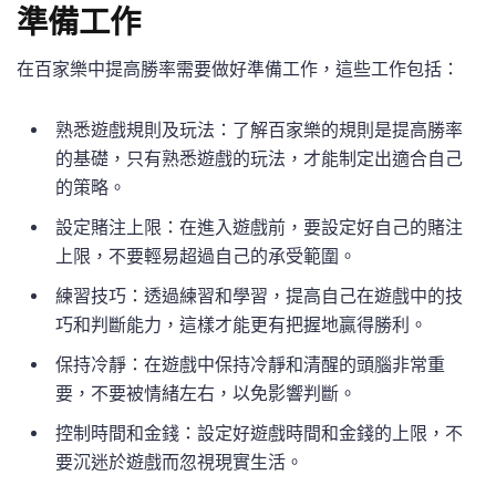
準備工作
在百家樂中提高勝率需要做好準備工作，這些工作包括：
熟悉遊戲規則及玩法：了解百家樂的規則是提高勝率
的基礎，只有熟悉遊戲的玩法，才能制定出適合自己
的策略。
設定賭注上限：在進入遊戲前，要設定好自己的賭注
上限，不要輕易超過自己的承受範圍。
練習技巧：透過練習和學習，提高自己在遊戲中的技
巧和判斷能力，這樣才能更有把握地贏得勝利。
保持冷靜：在遊戲中保持冷靜和清醒的頭腦非常重
要，不要被情緒左右，以免影響判斷。
控制時間和金錢：設定好遊戲時間和金錢的上限，不
要沉迷於遊戲而忽視現實生活。