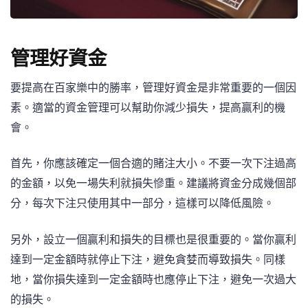
管理好資金
要提高在百家樂中的勝率，管理好資金是非常重要的一個因
素。適當的資金管理可以幫助你減少損失，提高贏利的機
會。
首先，你應該確定一個合適的賭注大小。不要一次下注過高
的金額，以免一場失利就損失慘重。建議將資金分成幾個部
分，每次下注只使用其中一部分，這樣可以降低風險。
另外，設立一個贏利和損失的目標也是很重要的。當你贏利
達到一定金額時就停止下注，避免貪婪而導致損失。同樣
地，當你損失達到一定金額時也應停止下注，避免一次過大
的損失。