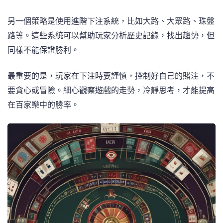
另一個策略是使用進階下注系統，比如大路、大眾路、珠盤
路等。這些系統可以幫助玩家分析歷史記錄，找出趨勢，但
同樣不能保證勝利。
最重要的是，玩家在下注時要謹慎，控制好自己的賭注，不
要貪心或冒險。細心觀察遊戲的走勢，冷靜思考，才能提高
在百家樂中的勝率。