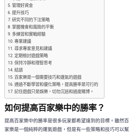
管理好資金
提升技巧
研究不同的下注策略
掌握機會和風險的平衡
多練習和實戰經驗
專業建議
尋求專家意見和建議
定期檢討遊戲策略
保持冷靜和理智思考
結語
百家樂是一個需要技巧和運氣的遊戲
通過不斷學習和優化策略，提高勝率是可行的
記住遊戲只是娛樂，切勿沉迷和過度賭博。
如何提高百家樂中的勝率？
提高百家樂中的勝率是很多玩家都希望達到的目標。雖然百
家樂是一個純粹的運氣遊戲，但是有一些策略和技巧可以幫