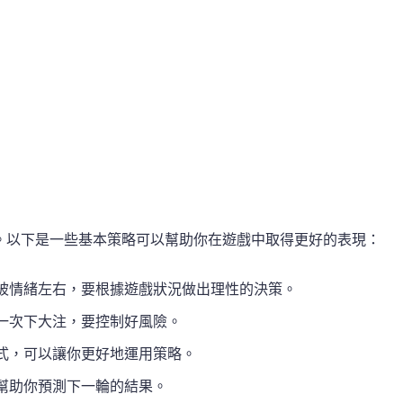
。以下是一些基本策略可以幫助你在遊戲中取得更好的表現：
要被情緒左右，要根據遊戲狀況做出理性的決策。
心一次下大注，要控制好風險。
方式，可以讓你更好地運用策略。
以幫助你預測下一輪的結果。