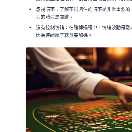
忽視賠率：了解不同賭注的賠率是非常重要的
力的賭注是關鍵。
沒有控制情緒：在賭博過程中，情緒波動是難
因為連續贏了就贪婪加碼。