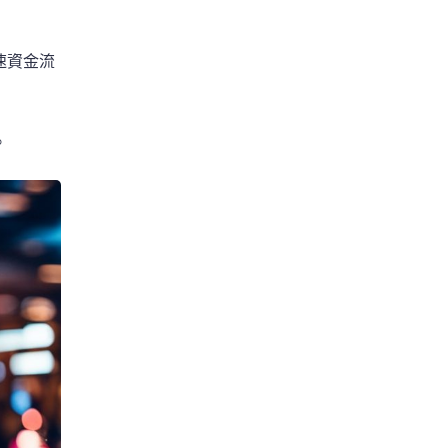
速資金流
。