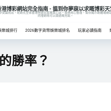
香港博彩網站完全指南 - 揾到你夢寐以求嘅博彩天
中突圍而出，呢啲先至係香港地道玩家嘅真心話。我哋用心整理，幫你揭示啲賭場網
同埋啲唔可以錯過嘅亮點。
娛樂城排行
2026數字貨幣娛樂城排名
玩家必讀指南
的勝率？