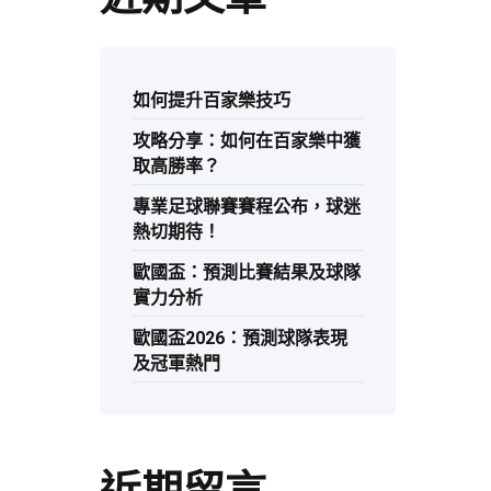
如何提升百家樂技巧
攻略分享：如何在百家樂中獲
取高勝率？
專業足球聯賽賽程公布，球迷
熱切期待！
歐國盃：預測比賽結果及球隊
實力分析
歐國盃2026：預測球隊表現
及冠軍熱門
近期留言