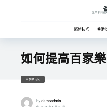
從眾多評論
賭博技巧
香港
如何提高百家樂
百家樂玩法
by
demoadmin