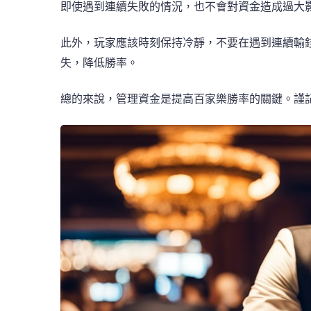
即使遇到連續失敗的情況，也不會對資金造成過大
此外，玩家應該時刻保持冷靜，不要在遇到連續輸
失，降低勝率。
總的來說，管理資金是提高百家樂勝率的關鍵。謹