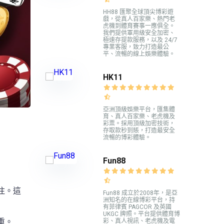
HH88 匯聚全球頂尖博彩遊
戲，從真人百家樂、熱門老
虎機到體育賽事一應俱全。
我們提供軍用級安全加密、
極速存提款服務，以及 24/7
專業客服，致力打造最公
平、流暢的線上娛樂體驗。
HK11
亞洲頂級娛樂平台，匯集體
育、真人百家樂、老虎機及
彩票。採用頂級加密技術，
存取款秒到賬，打造最安全
流暢的博彩體驗。
Fun88
注。這
Fun88 成立於2008年，是亞
洲知名的在線博彩平台，持
有菲律賓 PAGCOR 及英國
UKGC 牌照。平台提供體育博
重。
彩、真人視訊、老虎機及電