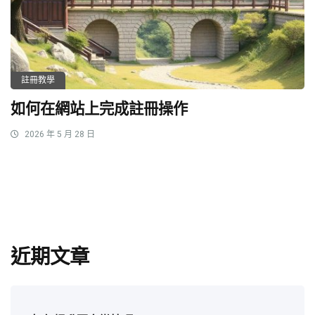
註冊教學
如何在網站上完成註冊操作
2026 年 5 月 28 日
近期文章