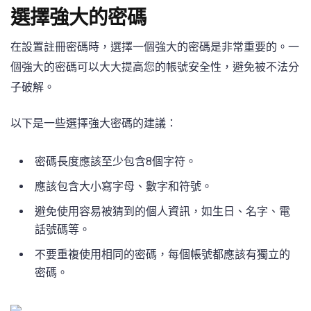
選擇強大的密碼
在設置註冊密碼時，選擇一個強大的密碼是非常重要的。一
個強大的密碼可以大大提高您的帳號安全性，避免被不法分
子破解。
以下是一些選擇強大密碼的建議：
密碼長度應該至少包含8個字符。
應該包含大小寫字母、數字和符號。
避免使用容易被猜到的個人資訊，如生日、名字、電
話號碼等。
不要重複使用相同的密碼，每個帳號都應該有獨立的
密碼。