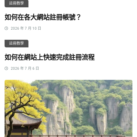
註冊教學
如何在各大網站註冊帳號？
2026 年 7 月 10 日
註冊教學
如何在網站上快速完成註冊流程
2026 年 7 月 6 日