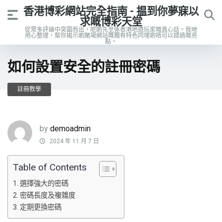
香港博彩網站完全指南 - 揾到你夢寐以
求嘅博彩天堂
從眾多評論中突圍而出，呢啲先至係香港地道玩家嘅真心話。我哋
用心整理，幫你揭示啲賭場網站嘅獨有特色同埋啲唔可以錯過嘅亮
點。
如何設置安全的註冊密碼
註冊教學
by
demoadmin
2024 年 11 月 7 日
Table of Contents
選擇強大的密碼
密碼長度及複雜度
定期更換密碼