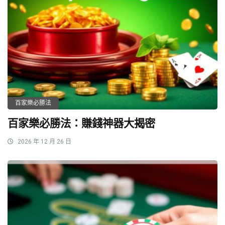
百家樂必勝法
百家樂必勝法：賺錢神器大揭密
2026 年 12 月 26 日