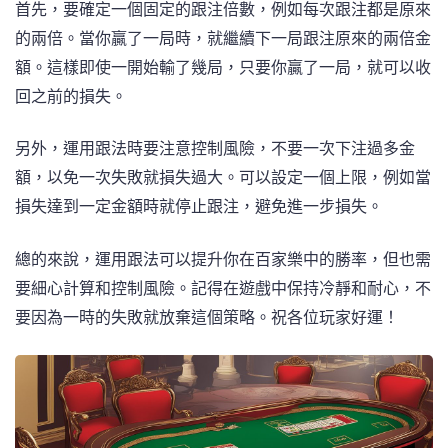
首先，要確定一個固定的跟注倍數，例如每次跟注都是原來
的兩倍。當你贏了一局時，就繼續下一局跟注原來的兩倍金
額。這樣即使一開始輸了幾局，只要你贏了一局，就可以收
回之前的損失。
另外，運用跟法時要注意控制風險，不要一次下注過多金
額，以免一次失敗就損失過大。可以設定一個上限，例如當
損失達到一定金額時就停止跟注，避免進一步損失。
總的來說，運用跟法可以提升你在百家樂中的勝率，但也需
要細心計算和控制風險。記得在遊戲中保持冷靜和耐心，不
要因為一時的失敗就放棄這個策略。祝各位玩家好運！