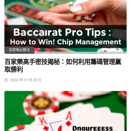
百家樂必勝法
百家樂高手密技揭秘：如何利用籌碼管理贏
取勝利
2026 年 12 月 25 日