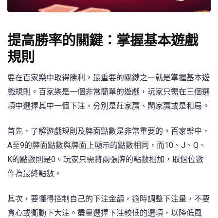
提高勝率的關鍵：掌握基本遊戲
規則
要在百家樂中取得勝利，最重要的關鍵之一就是掌握基本遊
戲規則。百家樂是一個非常簡單的遊戲，玩家只需在三個選
項中選擇其中一個下注，分別是莊家贏、閑家贏或是和局。
首先，了解遊戲規則及牌面點數是非常重要的。百家樂中，
A至9的牌面點數與牌面上顯示的點數相同，而10、J、Q、
K的點數則是0。玩家只需將兩張牌的點數相加，取個位數
作為最終點數。
其次，要懂得控制自己的下注金額，適時調整下注量，不要
貪心或衝動下大注。盡量選擇下注較低的選項，以降低風