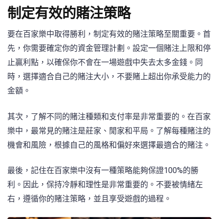
制定有效的賭注策略
要在百家樂中取得勝利，制定有效的賭注策略至關重要。首
先，你需要確定你的資金管理計劃。設定一個賭注上限和停
止贏利點，以確保你不會在一場遊戲中失去太多金錢。同
時，選擇適合自己的賭注大小，不要賭上超出你承受能力的
金額。
其次，了解不同的賭注種類和支付率是非常重要的。在百家
樂中，最常見的賭注是莊家、閒家和平局。了解每種賭注的
機會和風險，根據自己的風格和偏好來選擇最適合的賭注。
最後，記住在百家樂中沒有一種策略能夠保證100%的勝
利。因此，保持冷靜和理性是非常重要的。不要被情緒左
右，遵循你的賭注策略，並且享受遊戲的過程。