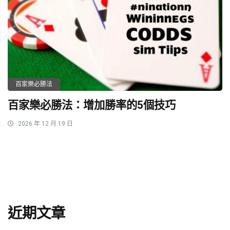
百家樂必勝法
百家樂必勝法：增加勝率的5個技巧
2026 年 12 月 19 日
近期文章