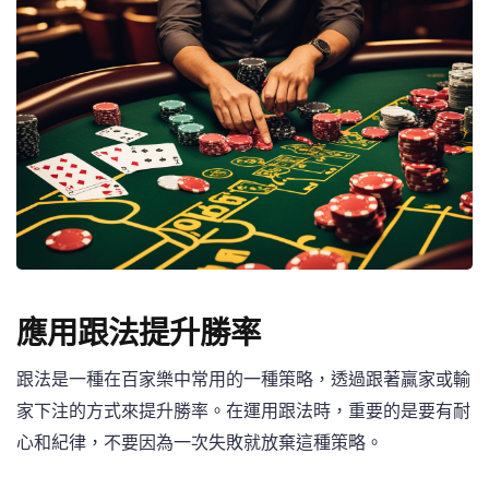
應用跟法提升勝率
跟法是一種在百家樂中常用的一種策略，透過跟著贏家或輸
家下注的方式來提升勝率。在運用跟法時，重要的是要有耐
心和紀律，不要因為一次失敗就放棄這種策略。