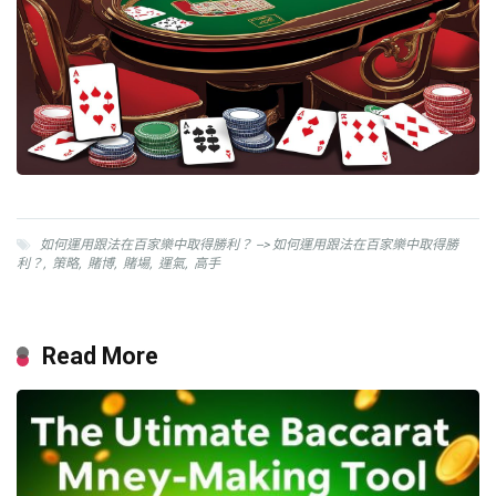
如何運用跟法在百家樂中取得勝利？ --> 如何運用跟法在百家樂中取得勝
利？
,
策略
,
賭博
,
賭場
,
運氣
,
高手
Read More