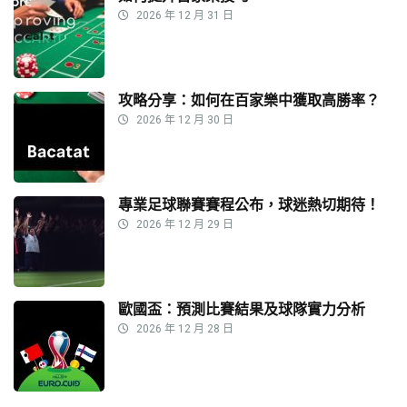
2026 年 12 月 31 日
攻略分享：如何在百家樂中獲取高勝率？
2026 年 12 月 30 日
專業足球聯賽賽程公布，球迷熱切期待！
2026 年 12 月 29 日
歐國盃：預測比賽結果及球隊實力分析
2026 年 12 月 28 日