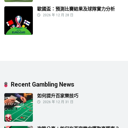
歐國盃：預測比賽結果及球隊實力分析
2026 年 12 月 28 日
Recent Gambling News
如何提升百家樂技巧
2026 年 12 月 31 日