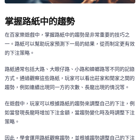
掌握路紙中的趨勢
在百家樂遊戲中，掌握路紙中的趨勢是非常重要的技巧之
一。路紙可以幫助玩家預測下一局的結果，從而制定更有效
的下注策略。
路紙通常包括大路、大眼仔路、小路和蟑螂路等不同的記錄
方式。通過觀察這些路紙，玩家可以看出莊家和閒家之間的
趨勢，例如連續出現同一方的次數、長龍出現的情況等。
在遊戲中，玩家可以根據路紙的趨勢來調整自己的下注，例
如當發現長龍時增加下注金額，當趨勢變化時及時調整下注
策略。
因此，學會運用路紙觀察趨勢，並根據趨勢調整自己的下注