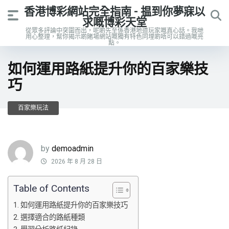
香港博彩網站完全指南 - 揾到你夢寐以
求嘅博彩天堂
從眾多評論中突圍而出，呢啲先至係香港地道玩家嘅真心話。我哋
用心整理，幫你揭示啲賭場網站嘅獨有特色同埋啲唔可以錯過嘅亮
點。
如何運用路紙提升你的百家樂技
巧
百家樂玩法
by
demoadmin
2026 年 8 月 28 日
Table of Contents
如何運用路紙提升你的百家樂技巧
選擇適合的路紙種類