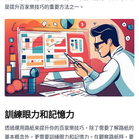
是提升百家樂技巧的重要方法之一。
訓練眼力和記憶力
透過運用路紙來提升你的百家樂技巧，除了需要了解路紙的
基本概念外，更需要訓練眼力和記憶力。在觀察路紙時，要