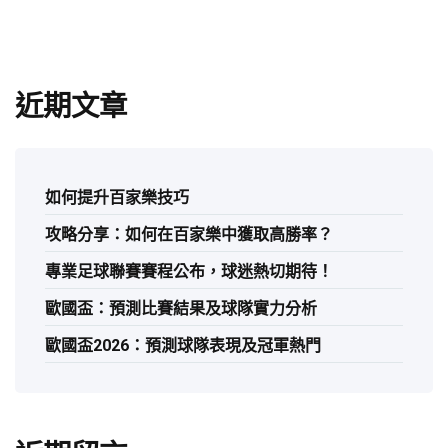
近期文章
如何提升百家樂技巧
攻略分享：如何在百家樂中獲取高勝率？
專業足球聯賽賽程公布，球迷熱切期待！
歐國盃：預測比賽結果及球隊實力分析
歐國盃2026：預測球隊表現及冠軍熱門