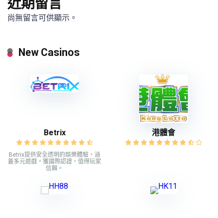
近期留言
尚無留言可供顯示。
New Casinos
Betrix
港體會
Betrix提供安全透明的娛樂體驗，涵
蓋多元遊戲，獲國際認證，值得玩家
信賴。