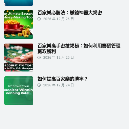
百家樂必勝法：賺錢神器大揭密
2026 年 12 月 26 日
百家樂高手密技揭秘：如何利用籌碼管理
贏取勝利
2026 年 12 月 25 日
如何提高百家樂的勝率？
2026 年 12 月 24 日