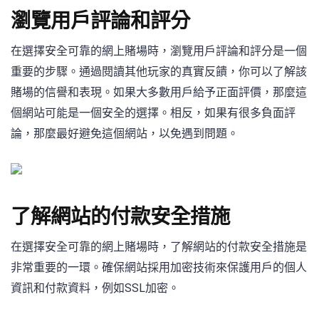
瀏覽用戶評論和評分
在選擇安全可靠的網上賭場時，瀏覽用戶評論和評分是一個
重要的步驟。通過閱讀其他玩家的真實反饋，你可以了解該
賭場的信譽和表現。如果大多數用戶給予正面評價，那麼這
個網站可能是一個安全的選擇。相反，如果有很多負面評
論，那麼最好避免這個網站，以免遇到問題。
了解網站的付款安全措施
在選擇安全可靠的網上賭場時，了解網站的付款安全措施是
非常重要的一環。確保網站採用加密技術來保護用戶的個人
資訊和付款資料，例如SSL加密。