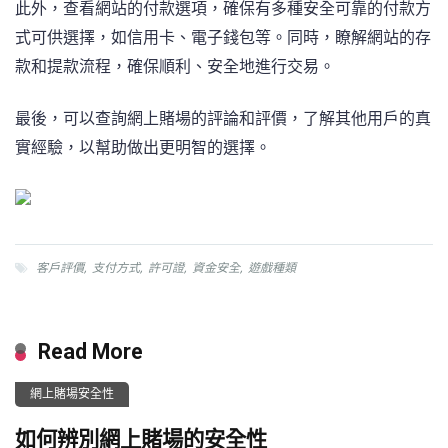
此外，查看網站的付款選項，確保有多種安全可靠的付款方
式可供選擇，如信用卡、電子錢包等。同時，瞭解網站的存
款和提款流程，確保順利、安全地進行交易。
最後，可以查詢網上賭場的評論和評價，了解其他用戶的真
實經驗，以幫助做出更明智的選擇。
客戶評價
,
支付方式
,
許可證
,
資金安全
,
遊戲種類
Read More
網上賭場安全性
如何辨別網上賭場的安全性