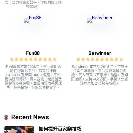
服，致力打造最公平、流暢的線上娛
樂體驗。
Fun88
Betwinner
Fun88 成立於2008年，是亞洲知名
Betwinner 成立於 2018 年，持有庫
的在線博彩平台，持有菲律賓
拉索合法執照。平台提供海量老虎
PAGCOR 及英國 UKGC 牌照。平台
機、真人荷官（百家樂、輪盤）及桌
提供體育博彩、真人視訊、老虎機及
面遊戲。支持中文界面、手機 App 投
電競等多種遊戲，並長期贊助英超球
注以及加密貨幣存取款。
隊，信譽良好，存取款便捷安全。
Recent News
如何提升百家樂技巧