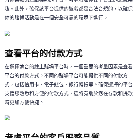
趣。此外，確保該平台提供的遊戲都是合法合規的，以確保
你的賭博活動是在一個安全可靠的環境下進行。
查看平台的付款方式
在選擇適合的線上賭場平台時，一個重要的考量因素是查看
平台的付款方式。不同的賭場平台可能提供不同的付款方
式，包括信用卡、電子錢包、銀行轉帳等。確保選擇的平台
支援您熟悉和方便的付款方式，這將有助於您在存款和提款
時更加方便快捷。