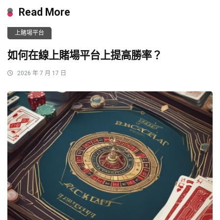
Read More
上賭場平台
如何在線上賭場平台上提高勝率？
2026 年 7 月 17 日