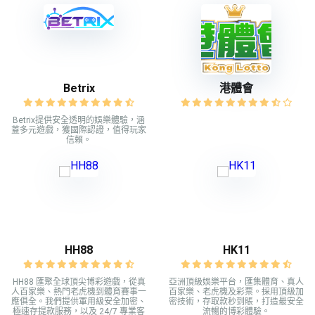
Betrix
港體會
Betrix提供安全透明的娛樂體驗，涵
蓋多元遊戲，獲國際認證，值得玩家
信賴。
HH88
HK11
HH88 匯聚全球頂尖博彩遊戲，從真
亞洲頂級娛樂平台，匯集體育、真人
人百家樂、熱門老虎機到體育賽事一
百家樂、老虎機及彩票。採用頂級加
應俱全。我們提供軍用級安全加密、
密技術，存取款秒到賬，打造最安全
極速存提款服務，以及 24/7 專業客
流暢的博彩體驗。