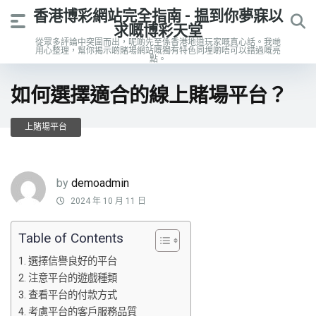
香港博彩網站完全指南 - 揾到你夢寐以
求嘅博彩天堂
從眾多評論中突圍而出，呢啲先至係香港地道玩家嘅真心話。我哋
用心整理，幫你揭示啲賭場網站嘅獨有特色同埋啲唔可以錯過嘅亮
點。
如何選擇適合的線上賭場平台？
上賭場平台
by
demoadmin
2024 年 10 月 11 日
Table of Contents
選擇信譽良好的平台
注意平台的遊戲種類
查看平台的付款方式
考慮平台的客戶服務品質