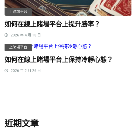
上賭場平台
如何在線上賭場平台上提升勝率？
2026 年 4 月 18 日
上賭場平台
如何在線上賭場平台上保持冷靜心態？
2026 年 2 月 26 日
近期文章