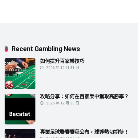
Recent Gambling News
如何提升百家樂技巧
2026 年 12 月 31 日
攻略分享：如何在百家樂中獲取高勝率？
2026 年 12 月 30 日
專業足球聯賽賽程公布，球迷熱切期待！