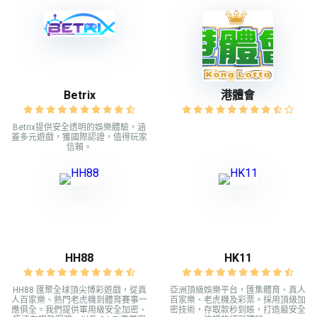
Betrix
港體會
Betrix提供安全透明的娛樂體驗，涵
蓋多元遊戲，獲國際認證，值得玩家
信賴。
HH88
HK11
HH88 匯聚全球頂尖博彩遊戲，從真
亞洲頂級娛樂平台，匯集體育、真人
人百家樂、熱門老虎機到體育賽事一
百家樂、老虎機及彩票。採用頂級加
應俱全。我們提供軍用級安全加密、
密技術，存取款秒到賬，打造最安全