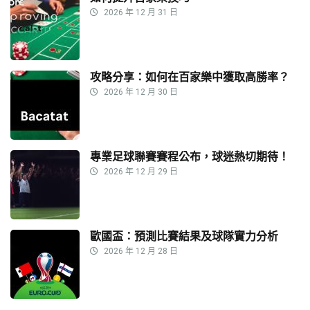
2026 年 12 月 31 日
攻略分享：如何在百家樂中獲取高勝率？
2026 年 12 月 30 日
專業足球聯賽賽程公布，球迷熱切期待！
2026 年 12 月 29 日
歐國盃：預測比賽結果及球隊實力分析
2026 年 12 月 28 日