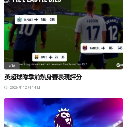
足球
英超球隊季前熱身賽表現評分
2026 年 12 月 14 日