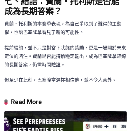
七、結語：費蘭・托利斯是否能
成為長期答案？
費蘭・托利斯的本賽季表現，為自己爭取到了難得的主動
權，也讓巴塞隆拿看見了新的可能性。
提前續約，並不只是對當下狀態的獎勵，更是一場關於未來
定位的賭注。費蘭是否能持續穩定輸出，成為巴塞隆拿鋒線
的長期答案，仍需時間驗證。
但至少在此刻，巴塞隆拿選擇相信他，並不令人意外。
Read More