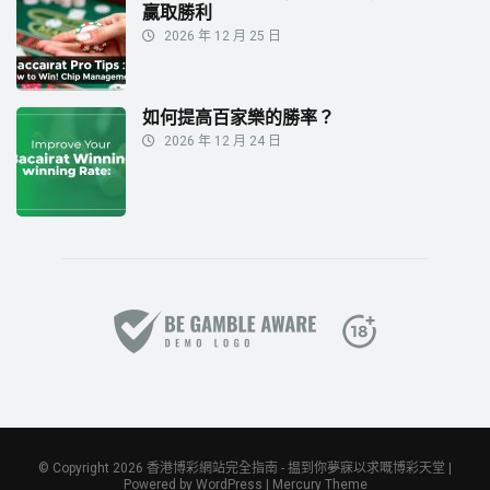
贏取勝利
2026 年 12 月 25 日
如何提高百家樂的勝率？
2026 年 12 月 24 日
© Copyright 2026 香港博彩網站完全指南 - 揾到你夢寐以求嘅博彩天堂 |
Powered by
WordPress
|
Mercury Theme