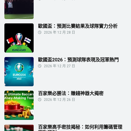
歐國盃：預測比賽結果及球隊實力分析
2026 年 12 月 28 日
歐國盃2026：預測球隊表現及冠軍熱門
2026 年 12 月 27 日
百家樂必勝法：賺錢神器大揭密
2026 年 12 月 26 日
百家樂高手密技揭秘：如何利用籌碼管理