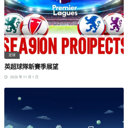
足球
英超球隊新賽季展望
2026 年 11 月 1 日