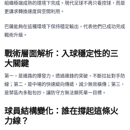
組織極端成熟的環境下完成。現代足球不再只看控球，而是
更講求轉換速度與空間利用。
巴薩能夠在這種環境下保持穩定輸出，代表他們已成功完成
戰術升級。
戰術層面解析：入球穩定性的三
大關鍵
第一，是邊路的爆發力。透過邊鋒的突破，不斷拉扯對手防
線；第二，是中場的快速縱向傳遞，減少無效橫傳；第三，
是禁區內多點包抄，讓防守方無法鎖死單一目標。
球員結構變化：誰在撐起這條火
力線？