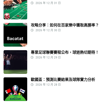
2026 年 12 月 31 日
攻略分享：如何在百家樂中獲取高勝率？
2026 年 12 月 30 日
專業足球聯賽賽程公布，球迷熱切期待！
2026 年 12 月 29 日
歐國盃：預測比賽結果及球隊實力分析
2026 年 12 月 28 日