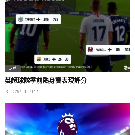
足球
英超球隊季前熱身賽表現評分
2026 年 12 月 14 日