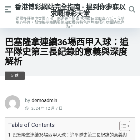
香港博彩網站完全指南 - 揾到你夢寐以
求嘅博彩天堂
從眾多評論中突圍而出，呢啲先至係香港地道玩家嘅真心話。我哋
用心整理，幫你揭示啲賭場網站嘅獨有特色同埋啲唔可以錯過嘅亮
點。
巴塞隆拿連續36場西甲入球：追
平隊史第三長紀錄的意義與深度
解析
足球
by
demoadmin
2024 年 12 月 7 日
Table of Contents
巴塞隆拿連續36場西甲入球：追平隊史第三長紀錄的意義與