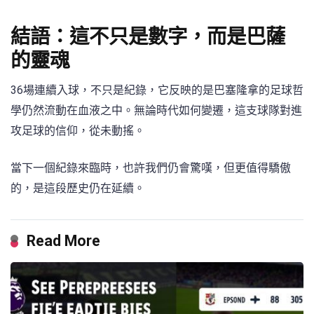
結語：這不只是數字，而是巴薩
的靈魂
36場連續入球，不只是紀錄，它反映的是巴塞隆拿的足球哲
學仍然流動在血液之中。無論時代如何變遷，這支球隊對進
攻足球的信仰，從未動搖。
當下一個紀錄來臨時，也許我們仍會驚嘆，但更值得驕傲
的，是這段歷史仍在延續。
Read More