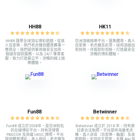
HH88
HK11
HH88 匯聚全球頂尖博彩遊戲，從真
亞洲頂級娛樂平台，匯集體育、真人
人百家樂、熱門老虎機到體育賽事一
百家樂、老虎機及彩票。採用頂級加
應俱全。我們提供軍用級安全加密、
密技術，存取款秒到賬，打造最安全
極速存提款服務，以及 24/7 專業客
流暢的博彩體驗。
服，致力打造最公平、流暢的線上娛
樂體驗。
Fun88
Betwinner
Fun88 成立於2008年，是亞洲知名
Betwinner 成立於 2018 年，持有庫
的在線博彩平台，持有菲律賓
拉索合法執照。平台提供海量老虎
PAGCOR 及英國 UKGC 牌照。平台
機、真人荷官（百家樂、輪盤）及桌
提供體育博彩、真人視訊、老虎機及
面遊戲。支持中文界面、手機 App 投