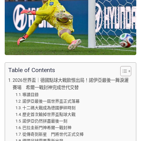
Table of Contents
2026世界盃｜德國點球大戰飲恨出局！諾伊亞最後一舞淚灑
賽場 希爾一戰封神完成世代交替
導讀目錄
諾伊亞最後一屆世界盃正式落幕
十二碼大戰成為德國夢碎時刻
歷史首次輸掉世界盃點球大戰
諾伊亞仍然拼盡最後一刻
巴拉圭新門神希爾一戰封神
從傳奇到新星 門將世代正式交棒
德國足球需要重新出發