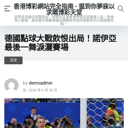
香港博彩網站完全指南 - 揾到你夢寐以
求嘅博彩天堂
從眾多評論中突圍而出，呢啲先至係香港地道玩家嘅真心話。我哋
用心整理，幫你揭示啲賭場網站嘅獨有特色同埋啲唔可以錯過嘅亮
點。
德國點球大戰飲恨出局！諾伊亞
最後一舞淚灑賽場
足球
by
demoadmin
2026 年 6 月 30 日