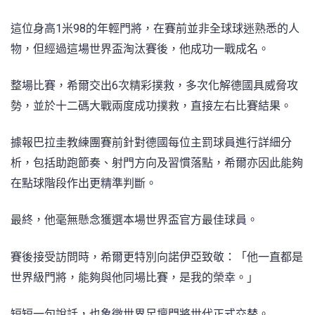
這位身高1米98的年輕門將，在賽前並非全球球迷熟悉的人
物，但經過這場世界盃淘汰賽後，他成功一戰成名。
整場比賽，希爾交出6次精彩撲救，多次化解德國具威脅攻
勢，並於十二碼大戰兩度成功撲救，直接左右比賽結果。
據報巴拉圭教練團賽前針對德國每位主罰球員進行詳細分
析，包括助跑節奏、射門方向及習慣落點，希爾亦因此能夠
在點球階段作出更精準判斷。
最終，他毫無懸念獲選本場世界盃官方最佳球員。
賽後接受訪問時，希爾更特別向諾伊亞致敬：「他一直都是
世界級門將，能夠與他同場比賽，是我的榮幸。」
短短一句說話，也象徵世界足壇門將世代正式交替。