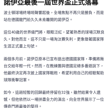
諾伊亞最後一屆世界盃正式落幕
波士頓球場終場哨聲響起後，全場焦點不再只是勝負，而是
站在德國龍門前久久未肯離開的諾伊亞。
這位40歲的世界級門將，眼眶泛紅，望著熟悉的球場沉默良
久。對他而言，這不只是一場淘汰賽失利，更象徵著國家隊
生涯正式畫上句號。
兩個多月前，諾伊亞原本已宣布退出德國國家隊，準備將舞
台交給年輕一代。然而，在教練團與德國足總多番遊說下，
他最終決定再次披上國家隊戰袍，希望利用自己的經驗幫助
球隊衝擊冠軍。
如今，這趟短暫的回歸最終停留在32強，雖然結果令人遺
憾，但他依然以一場拼盡全力的演出，向全世界展示了一位
傳奇門將最後的堅持。