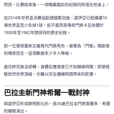
然而，比賽結束後，一項略顯尷尬的紀錄同時落在他身上。
自2014年世界盃決賽協助德國奪冠後，諾伊亞已經連續10
場世界盃至少失掉1球，追平墨西哥傳奇門將卡瓦哈爾於
1950年至1962年間保持的歷史紀錄。
對一位曾經重新定義現代門將角色、被譽為「門衛」開創者
的傳奇而言，這項數據多少令人唏噓。
歲月終究無法逆轉，身體反應速度已不如巔峰時期，即使經
驗依然世界頂級，也難以完全彌補時間帶來的影響。
巴拉圭新門神希爾一戰封神
與諾伊亞形成鮮明對比的，是26歲巴拉圭門將奧蘭多．希爾
的耀眼演出。