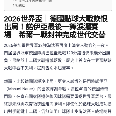
總結
2026世界盃｜德國點球大戰飲恨
出局！諾伊亞最後一舞淚灑賽
場 希爾一戰封神完成世代交替
2026美加墨世界盃32強淘汰賽再度上演令人動容的一夜。
四屆世界冠軍德國隊與巴拉圭激戰120分鐘後仍未能分出勝
負，最終於十二碼大戰遺憾落敗，歷史上首次在世界盃點球
大戰中吞下失利，提前告別本屆賽事。
然而，比起德國隊爆冷出局，更令人感慨的是門將諾伊亞
（Manuel Neuer）的國家隊謝幕戰。這位40歲的德國傳奇
門將，在宣布國家隊退休後因球隊需要重返世界盃舞台，最
終卻未能再次帶領德國走向勝利。即使他於點球大戰成功撲
出對手關鍵十二碼，仍無法阻止球隊止步淘汰賽。終場哨聲