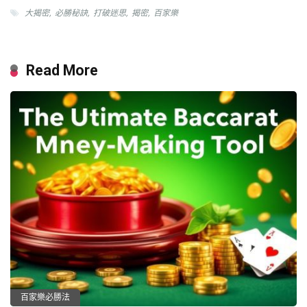
大揭密
,
必勝秘訣
,
打破迷思
,
揭密
,
百家樂
Read More
百家樂必勝法