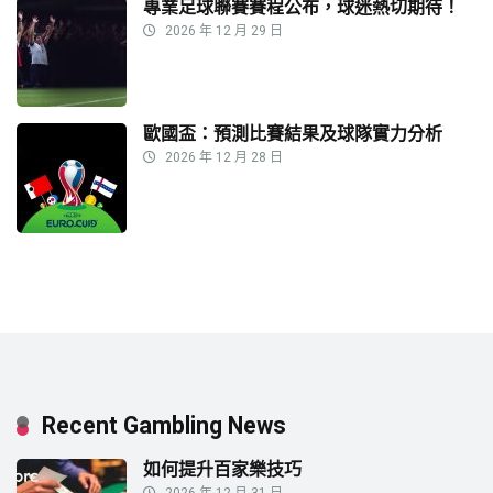
專業足球聯賽賽程公布，球迷熱切期待！
2026 年 12 月 29 日
歐國盃：預測比賽結果及球隊實力分析
2026 年 12 月 28 日
Recent Gambling News
如何提升百家樂技巧