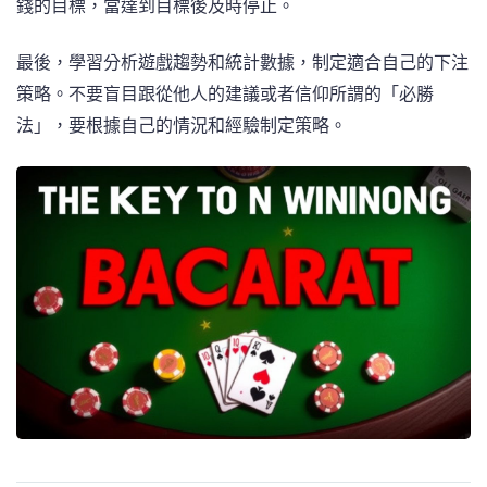
錢的目標，當達到目標後及時停止。
最後，學習分析遊戲趨勢和統計數據，制定適合自己的下注
策略。不要盲目跟從他人的建議或者信仰所謂的「必勝
法」，要根據自己的情況和經驗制定策略。