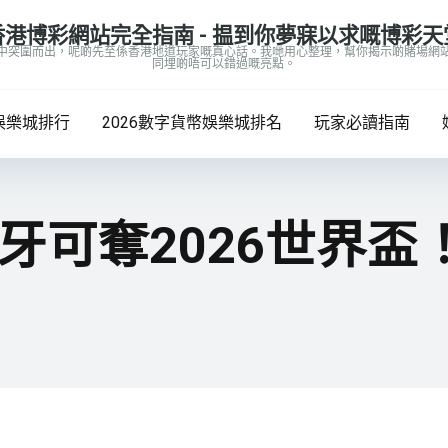
香港博彩網站完全指南 - 揾到你夢寐以求嘅博彩天
中突圍而出，呢啲先至係香港地道玩家嘅真心話。我哋用心整理，幫你揭示啲賭場網
同埋啲唔可以錯過嘅亮點。
娛樂城排行
2026數字貨幣娛樂城排名
玩家必讀指南
牙可奪2026世界盃