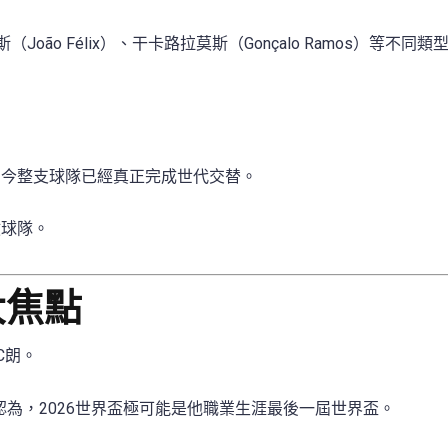
João Félix）、干卡路拉莫斯（Gonçalo Ramos）等不同類
如今整支球隊已經真正完成世代交替。
救球隊。
大焦點
C朗。
為，2026世界盃極可能是他職業生涯最後一屆世界盃。