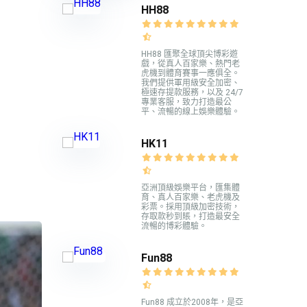
HH88
HH88 匯聚全球頂尖博彩遊
戲，從真人百家樂、熱門老
虎機到體育賽事一應俱全。
我們提供軍用級安全加密、
極速存提款服務，以及 24/7
專業客服，致力打造最公
平、流暢的線上娛樂體驗。
HK11
亞洲頂級娛樂平台，匯集體
育、真人百家樂、老虎機及
彩票。採用頂級加密技術，
存取款秒到賬，打造最安全
流暢的博彩體驗。
Fun88
Fun88 成立於2008年，是亞