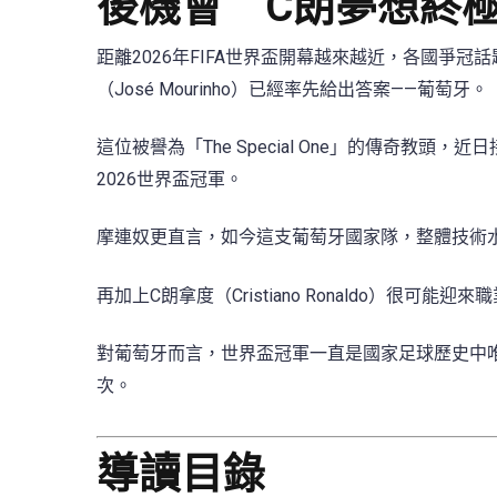
後機會 C朗夢想終
距離2026年FIFA世界盃開幕越來越近，各國爭
（José Mourinho）已經率先給出答案——葡萄牙。
這位被譽為「The Special One」的傳奇教頭，
2026世界盃冠軍。
摩連奴更直言，如今這支葡萄牙國家隊，整體技術水
再加上C朗拿度（Cristiano Ronaldo）
對葡萄牙而言，世界盃冠軍一直是國家足球歷史中唯
次。
導讀目錄