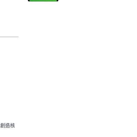
界級創造核