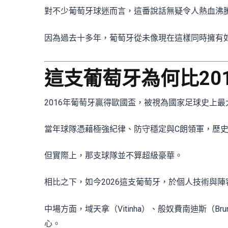
對不少葡萄牙球迷而言，這番說話無疑令人熱血沸
因為過去十多年，葡萄牙從未像現在這樣同時擁有
這支葡萄牙為何比20
2016年葡萄牙贏得歐國盃，被視為國家足球史上
當年球隊憑藉極強紀律、防守穩定與C朗領軍，歷
但實際上，那支球隊並不算超級豪華。
相比之下，如今2026這支葡萄牙，於個人技術與
中場方面，域天拿（Vitinha）、般奴費南迪斯（Bruno
心。