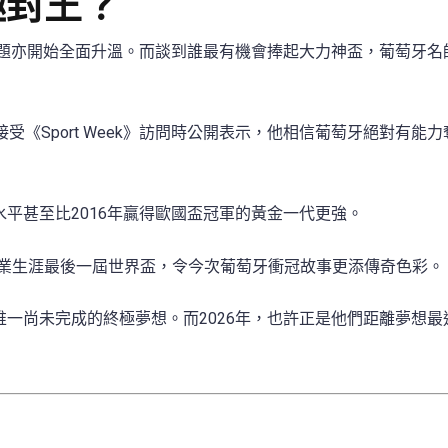
極封王？
冠話題亦開始全面升溫。而談到誰最有機會捧起大力神盃，葡萄牙名
近日接受《Sport Week》訪問時公開表示，他相信葡萄牙絕對有能
平甚至比2016年贏得歐國盃冠軍的黃金一代更強。
很可能迎來職業生涯最後一屆世界盃，令今次葡萄牙衝冠故事更添傳奇色彩。
一尚未完成的終極夢想。而2026年，也許正是他們距離夢想最