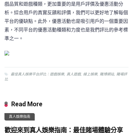
戲品質和遊戲種類，更加重要的是用戶評價及優惠活動分
析。綜合用戶的真實反饋和評價，我們可以更好地了解每個
平台的優缺點。此外，優惠活動也是吸引用戶的一個重要因
素，不同平台的優惠活動種類和力度也是我們評比的參考標
準之一。
最佳真人娛樂平台評比：遊戲娛樂
,
真人遊戲
,
線上娛樂
,
賭博網站
,
賭場評
比
Read More
真人娛樂指南
歡迎來到真人娛樂指南：最佳賭場體驗分享