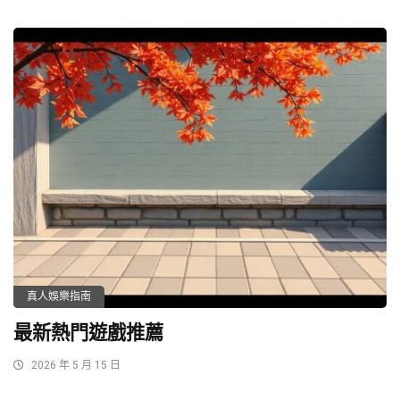
真人娛樂指南
最新熱門遊戲推薦
2026 年 5 月 15 日