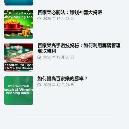
百家樂必勝法：賺錢神器大揭密
2026 年 12 月 26 日
百家樂高手密技揭秘：如何利用籌碼管理
贏取勝利
2026 年 12 月 25 日
如何提高百家樂的勝率？
2026 年 12 月 24 日