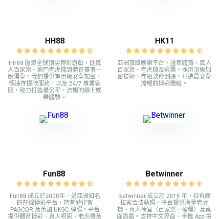
HH88
HK11
HH88 匯聚全球頂尖博彩遊戲，從真
亞洲頂級娛樂平台，匯集體育、真人
人百家樂、熱門老虎機到體育賽事一
百家樂、老虎機及彩票。採用頂級加
應俱全。我們提供軍用級安全加密、
密技術，存取款秒到賬，打造最安全
極速存提款服務，以及 24/7 專業客
流暢的博彩體驗。
服，致力打造最公平、流暢的線上娛
樂體驗。
Fun88
Betwinner
Fun88 成立於2008年，是亞洲知名
Betwinner 成立於 2018 年，持有庫
的在線博彩平台，持有菲律賓
拉索合法執照。平台提供海量老虎
PAGCOR 及英國 UKGC 牌照。平台
機、真人荷官（百家樂、輪盤）及桌
提供體育博彩、真人視訊、老虎機及
面遊戲。支持中文界面、手機 App 投