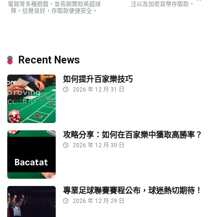
電競等多種遊戲，並長期贊助英超球
注以及加密貨幣存取款。
隊，信譽良好，存取款便捷安全。
Recent News
如何提升百家樂技巧
2026 年 12 月 31 日
攻略分享：如何在百家樂中獲取高勝率？
2026 年 12 月 30 日
專業足球聯賽賽程公布，球迷熱切期待！
2026 年 12 月 29 日