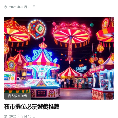
2026 年 6 月 19 日
真人娛樂指南
夜市攤位必玩遊戲推薦
2026 年 5 月 15 日