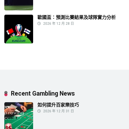
歐國盃：預測比賽結果及球隊實力分析
2026 年 12 月 28 日
Recent Gambling News
如何提升百家樂技巧
2026 年 12 月 31 日