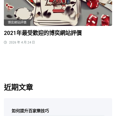
博奕網站評價
2021年最受歡迎的博奕網站評價
2026 年 4 月 24 日
近期文章
如何提升百家樂技巧