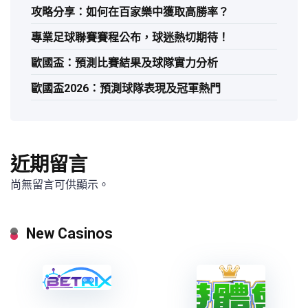
攻略分享：如何在百家樂中獲取高勝率？
專業足球聯賽賽程公布，球迷熱切期待！
歐國盃：預測比賽結果及球隊實力分析
歐國盃2026：預測球隊表現及冠軍熱門
近期留言
尚無留言可供顯示。
New Casinos