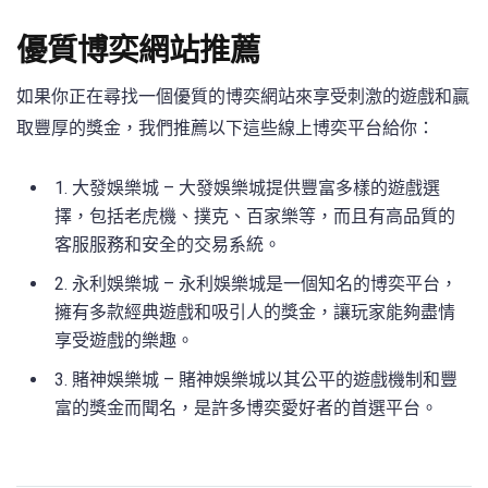
優質博奕網站推薦
如果你正在尋找一個優質的博奕網站來享受刺激的遊戲和贏
取豐厚的獎金，我們推薦以下這些線上博奕平台給你：
1. 大發娛樂城 – 大發娛樂城提供豐富多樣的遊戲選
擇，包括老虎機、撲克、百家樂等，而且有高品質的
客服服務和安全的交易系統。
2. 永利娛樂城 – 永利娛樂城是一個知名的博奕平台，
擁有多款經典遊戲和吸引人的獎金，讓玩家能夠盡情
享受遊戲的樂趣。
3. 賭神娛樂城 – 賭神娛樂城以其公平的遊戲機制和豐
富的獎金而聞名，是許多博奕愛好者的首選平台。