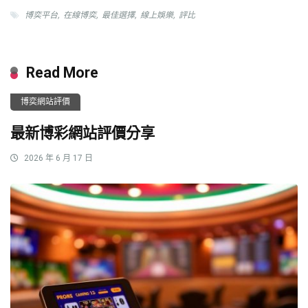
博奕平台
,
在線博奕
,
最佳選擇
,
線上娛樂
,
評比
Read More
博奕網站評價
最新博彩網站評價分享
2026 年 6 月 17 日