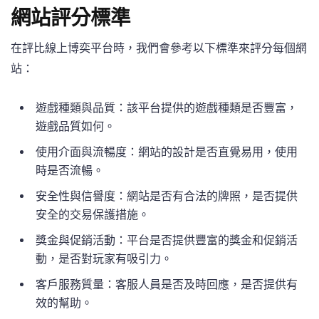
網站評分標準
在評比線上博奕平台時，我們會參考以下標準來評分每個網
站：
遊戲種類與品質：該平台提供的遊戲種類是否豐富，
遊戲品質如何。
使用介面與流暢度：網站的設計是否直覺易用，使用
時是否流暢。
安全性與信譽度：網站是否有合法的牌照，是否提供
安全的交易保護措施。
獎金與促銷活動：平台是否提供豐富的獎金和促銷活
動，是否對玩家有吸引力。
客戶服務質量：客服人員是否及時回應，是否提供有
效的幫助。