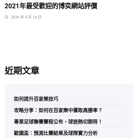
2021年最受歡迎的博奕網站評價
2026 年 4 月 24 日
近期文章
如何提升百家樂技巧
攻略分享：如何在百家樂中獲取高勝率？
專業足球聯賽賽程公布，球迷熱切期待！
歐國盃：預測比賽結果及球隊實力分析