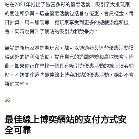
站在2021年推出了豐富多彩的優惠活動，吸引了大批玩家
的關注和參與。這些優惠活動包括首存優惠、會員禮金、每
日抽獎、周末加碼等，讓玩家享受到更多的遊戲樂趣和機
會，同時也提升了網站的吸引力和競爭力。
無論是新玩家還是老玩家，都可以通過參與這些優惠活動獲
得額外的福利和獎勵，提升自己的遊戲體驗和贏取機會。因
此，如果你正在尋找一個具有吸引力優惠活動的線上博奕網
站，不妨關注這些最佳線上博奕網站的優惠活動，絕對不會
讓你失望。
最佳線上博奕網站的支付方式安
全可靠