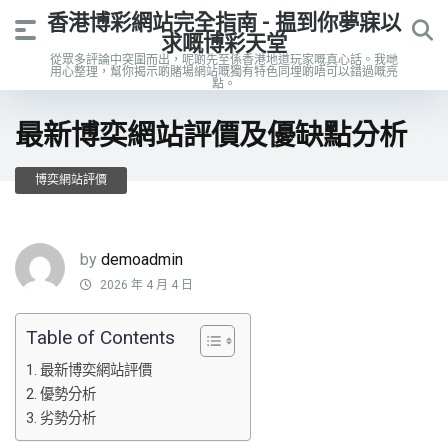
香港博彩網站完全指南 - 揾到你夢寐以
求嘅博彩天堂
從眾多評論中突圍而出，呢啲先至係香港地道玩家嘅真心話。我哋
用心整理，幫你揭示啲賭場網站嘅獨有特色同埋啲唔可以錯過嘅亮
點。
最新博奕網站評價及優缺點分析
博奕網站評價
by
demoadmin
2026 年 4 月 4 日
Table of Contents
最新博奕網站評價
優勢分析
劣勢分析