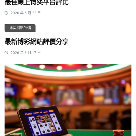
最佳線上博奕平台評比
2026 年 6 月 23 日
博奕網站評價
最新博彩網站評價分享
2026 年 6 月 17 日