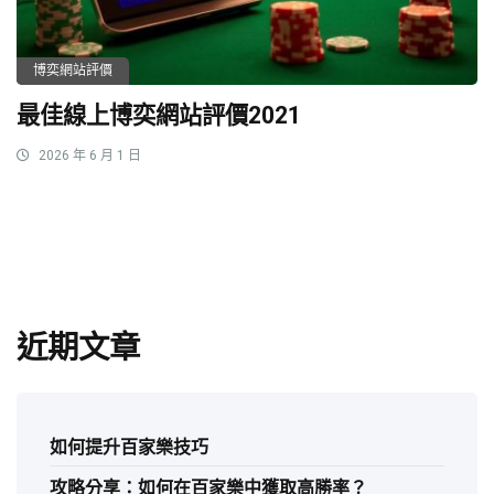
博奕網站評價
最佳線上博奕網站評價2021
2026 年 6 月 1 日
近期文章
如何提升百家樂技巧
攻略分享：如何在百家樂中獲取高勝率？