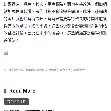
比顯得有些遜色。其次，用戶體驗方面也有待改進，例如網
站加載速度較慢，操作流程不夠流暢等問題。此外，該網站
的客戶服務也有待提升，有時候需要等待較長的時間才能獲
得有效的幫助。總的來說，這些劣勢都會影響到用戶對網站
的整體評價，因此在未來的發展中，這些問題都需要得到妥
善解決。
優缺點分析
,
博奕網站評價
,
在線博彩
,
評比分析
,
賭博網站
Read More
博奕網站評價