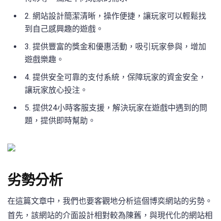
2. 網站設計簡潔清晰，操作便捷，讓玩家可以輕鬆找
到自己感興趣的遊戲。
3. 提供豐富的獎金和優惠活動，吸引玩家參與，增加
遊戲樂趣。
4. 提供安全可靠的支付系統，保障玩家的資金安全，
讓玩家放心投注。
5. 提供24小時客服支援，解決玩家在遊戲中遇到的問
題，提供即時幫助。
劣勢分析
在這篇文章中，我們也要客觀地分析這個博奕網站的劣勢。
首先，該網站的介面設計相對較為陳舊，與現代化的網站相