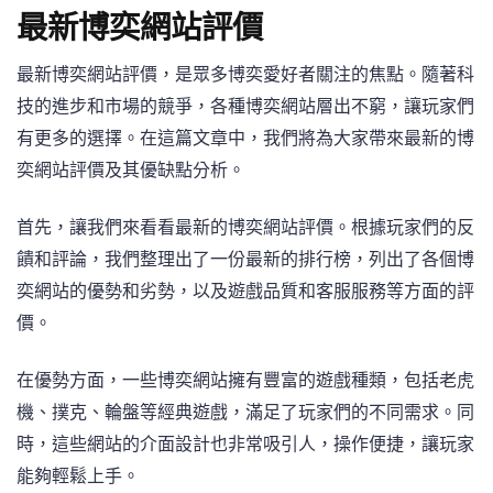
最新博奕網站評價
最新博奕網站評價，是眾多博奕愛好者關注的焦點。隨著科
技的進步和市場的競爭，各種博奕網站層出不窮，讓玩家們
有更多的選擇。在這篇文章中，我們將為大家帶來最新的博
奕網站評價及其優缺點分析。
首先，讓我們來看看最新的博奕網站評價。根據玩家們的反
饋和評論，我們整理出了一份最新的排行榜，列出了各個博
奕網站的優勢和劣勢，以及遊戲品質和客服服務等方面的評
價。
在優勢方面，一些博奕網站擁有豐富的遊戲種類，包括老虎
機、撲克、輪盤等經典遊戲，滿足了玩家們的不同需求。同
時，這些網站的介面設計也非常吸引人，操作便捷，讓玩家
能夠輕鬆上手。