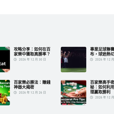
攻略分享：如何在百
專業足球聯
家樂中獲取高勝率？
布，球迷熱
2026 年 12 月 30 日
2026 年 12 月
百家樂必勝法：賺錢
百家樂高手
神器大揭密
秘：如何利
理贏取勝利
2026 年 12 月 26 日
2026 年 12 月