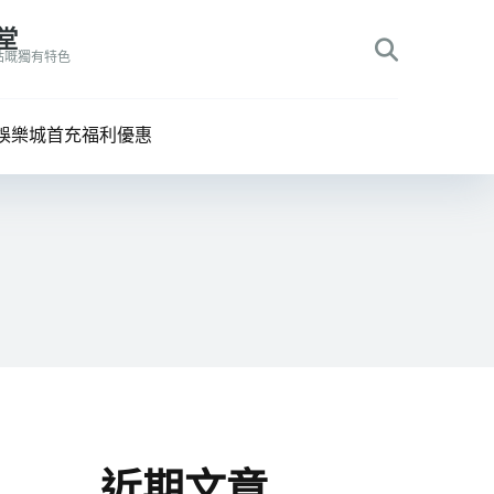
堂
站嘅獨有特色
娛樂城首充福利優惠
近期文章