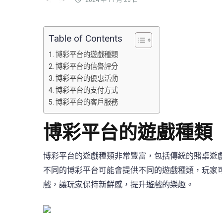
2024 年 11 月 20 日
Table of Contents
博彩平台的遊戲種類
博彩平台的信譽評分
博彩平台的優惠活動
博彩平台的支付方式
博彩平台的客戶服務
博彩平台的遊戲種類
博彩平台的遊戲種類非常豐富，包括傳統的賭桌遊
不同的博彩平台可能會提供不同的遊戲種類，玩家
戲，讓玩家保持新鮮感，提升遊戲的樂趣。