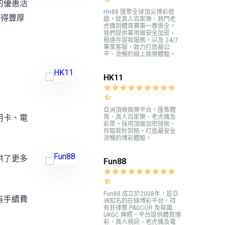
的優惠活
HH88 匯聚全球頂尖博彩遊
贏得豐厚
戲，從真人百家樂、熱門老
虎機到體育賽事一應俱全。
我們提供軍用級安全加密、
極速存提款服務，以及 24/7
專業客服，致力打造最公
平、流暢的線上娛樂體驗。
HK11
亞洲頂級娛樂平台，匯集體
用卡、電
育、真人百家樂、老虎機及
彩票。採用頂級加密技術，
存取款秒到賬，打造最安全
流暢的博彩體驗。
供了更多
Fun88
Fun88 成立於2008年，是亞
有手續費
洲知名的在線博彩平台，持
有菲律賓 PAGCOR 及英國
UKGC 牌照。平台提供體育博
彩、真人視訊、老虎機及電