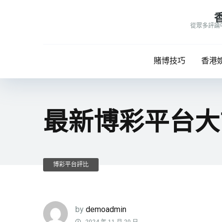
從眾多評論
賭博技巧
香港
最新博彩平台大
博彩平台評比
by
demoadmin