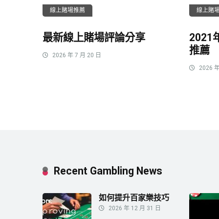
線上賭場推薦
線上賭
最新線上賭場評論分享
202
推薦
2026 年 7 月 20 日
2026 年
Recent Gambling News
如何提升百家樂技巧
2026 年 12 月 31 日