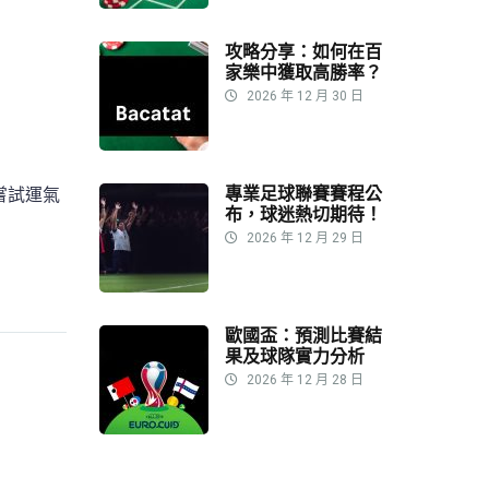
攻略分享：如何在百
家樂中獲取高勝率？
2026 年 12 月 30 日
專業足球聯賽賽程公
嘗試運氣
布，球迷熱切期待！
2026 年 12 月 29 日
歐國盃：預測比賽結
果及球隊實力分析
2026 年 12 月 28 日