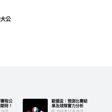
動大公
賽賽程公
歐國盃：預測比賽結
切期待！
果及球隊實力分析
 29 日
2026 年 12 月 28 日