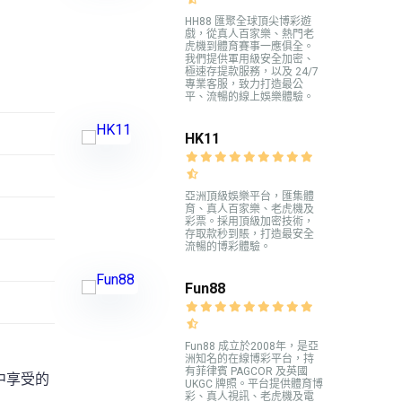
HH88 匯聚全球頂尖博彩遊
戲，從真人百家樂、熱門老
虎機到體育賽事一應俱全。
我們提供軍用級安全加密、
極速存提款服務，以及 24/7
專業客服，致力打造最公
平、流暢的線上娛樂體驗。
HK11
亞洲頂級娛樂平台，匯集體
育、真人百家樂、老虎機及
彩票。採用頂級加密技術，
存取款秒到賬，打造最安全
流暢的博彩體驗。
Fun88
Fun88 成立於2008年，是亞
洲知名的在線博彩平台，持
有菲律賓 PAGCOR 及英國
中享受的
UKGC 牌照。平台提供體育博
彩、真人視訊、老虎機及電