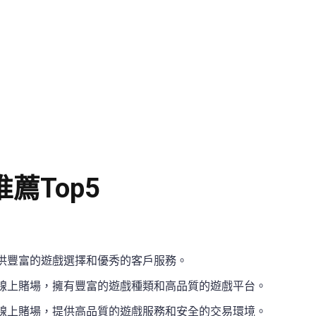
薦Top5
提供豐富的遊戲選擇和優秀的客戶服務。
的線上賭場，擁有豐富的遊戲種類和高品質的遊戲平台。
的線上賭場，提供高品質的遊戲服務和安全的交易環境。