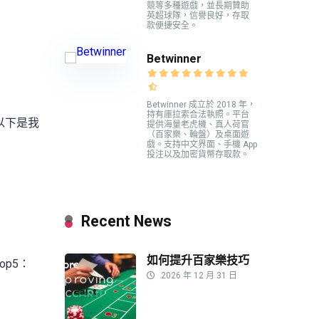
競等多種遊戲，並長期贊助
英超球隊，信譽良好，存取
款便捷安全。
Betwinner
Betwinner 成立於 2018 年，
持有庫拉索合法執照。平台
以下是我
提供海量老虎機、真人荷官
（百家樂、輪盤）及桌面遊
戲。支持中文界面、手機 App
投注以及加密貨幣存取款。
Recent News
如何提升百家樂技巧
p5：
2026 年 12 月 31 日