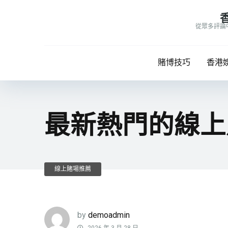
從眾多評論
賭博技巧
香港
最新熱門的線上賭
線上賭場推薦
by
demoadmin