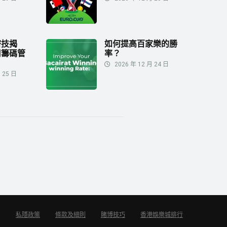
密技揭
如何提高百家樂的勝
用籌碼管
率？
2026 年 12 月 24 日
 25 日
私隱政策
條款及細則
賭博技巧
香港娛樂城排行