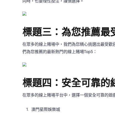
同時，也要理性投注，謹慎選擇。
標題三：為您推薦最
在眾多的線上賭場中，我們為您精心挑選出最受歡
們為您推薦的最新熱門的線上賭場Top5：
標題四：安全可靠的
在眾多的線上賭場平台中，選擇一個安全可靠的遊戲
澳門星際娛樂城