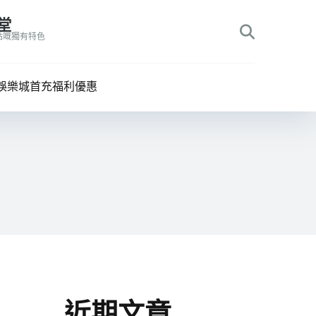
堂
站嘅獨有特色
娛樂城首充福利優惠
近期文章