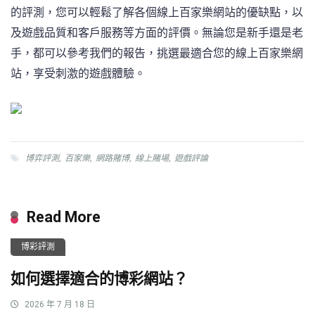
的評測，您可以輕鬆了解各個線上百家樂網站的優缺點，以
及遊戲品質和客戶服務等方面的評價。無論您是新手還是老
手，都可以參考我們的報告，挑選最適合您的線上百家樂網
站，享受刺激的遊戲體驗。
博弈評測
,
百家樂
,
網路賭博
,
線上賭場
,
遊戲評論
Read More
博彩評測
如何選擇適合的博彩網站？
2026 年 7 月 18 日