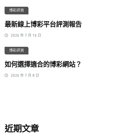
博彩評測
最新線上博彩平台評測報告
2026 年 7 月 16 日
博彩評測
如何選擇適合的博彩網站？
2026 年 7 月 8 日
近期文章