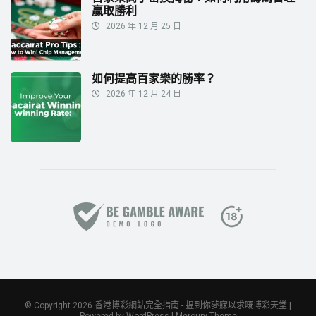
贏取勝利
2026 年 12 月 25 日
如何提高百家樂的勝率？
2026 年 12 月 24 日
© Copyright 2026 香港博彩網站完全指南 - 揾到你夢寐以求嘅博彩天堂 |
Powered by
WordPress
|
Mercury Theme