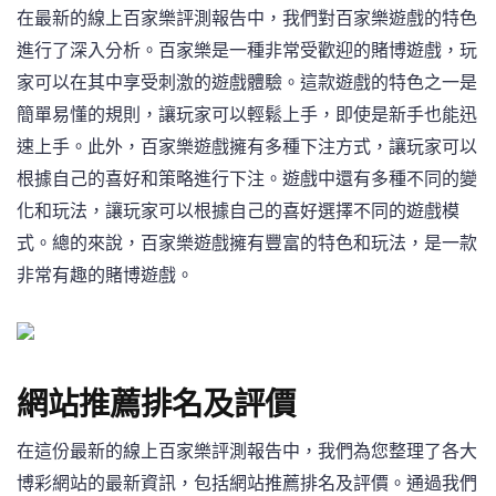
在最新的線上百家樂評測報告中，我們對百家樂遊戲的特色
進行了深入分析。百家樂是一種非常受歡迎的賭博遊戲，玩
家可以在其中享受刺激的遊戲體驗。這款遊戲的特色之一是
簡單易懂的規則，讓玩家可以輕鬆上手，即使是新手也能迅
速上手。此外，百家樂遊戲擁有多種下注方式，讓玩家可以
根據自己的喜好和策略進行下注。遊戲中還有多種不同的變
化和玩法，讓玩家可以根據自己的喜好選擇不同的遊戲模
式。總的來說，百家樂遊戲擁有豐富的特色和玩法，是一款
非常有趣的賭博遊戲。
網站推薦排名及評價
在這份最新的線上百家樂評測報告中，我們為您整理了各大
博彩網站的最新資訊，包括網站推薦排名及評價。通過我們