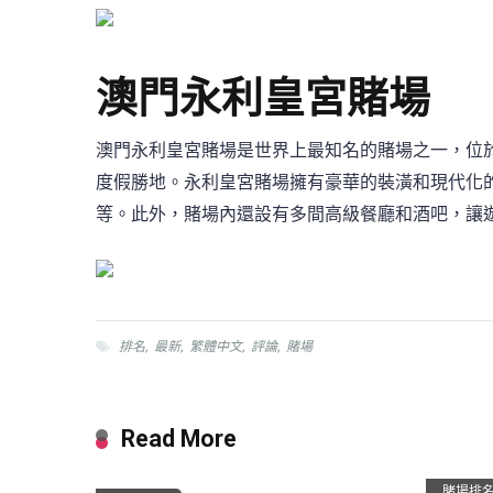
澳門永利皇宮賭場
澳門永利皇宮賭場是世界上最知名的賭場之一，位
度假勝地。永利皇宮賭場擁有豪華的裝潢和現代化
等。此外，賭場內還設有多間高級餐廳和酒吧，讓
排名
,
最新
,
繁體中文
,
評論
,
賭場
Read More
賭場排