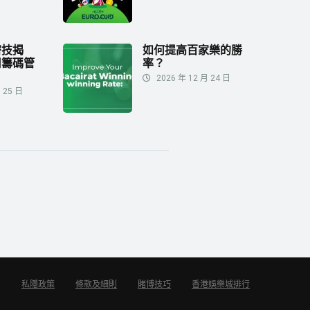
密技揭
如何提高百家樂的勝
用籌碼管
率？
2026 年 12 月 24 日
 25 日
私隱政策
條款及細則
賭博技巧
香港娛樂城排行