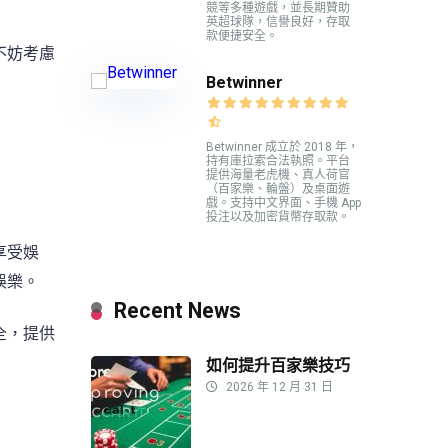
競等多種遊戲，並長期贊助
英超球隊，信譽良好，存取
款便捷安全。
不妨考慮
Betwinner
Betwinner 成立於 2018 年，
持有庫拉索合法執照。平台
提供海量老虎機、真人荷官
（百家樂、輪盤）及桌面遊
戲。支持中文界面、手機 App
投注以及加密貨幣存取款。
享受娛
娛樂。
Recent News
全，提供
如何提升百家樂技巧
2026 年 12 月 31 日