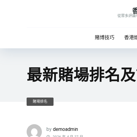
從眾多評論
賭博技巧
香港
最新賭場排名及
賭場排名
by
demoadmin