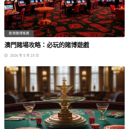
香港賭博推薦
澳門賭場攻略：必玩的賭博遊戲
2026 年 5 月 23 日