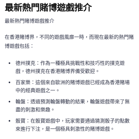
最新熱門賭博遊戲推介
最新熱門賭博遊戲推介
在香港賭博界，不同的遊戲風靡一時，而現在最新的熱門賭
博遊戲包括：
德州撲克：作為一種極具挑戰性和技巧性的撲克遊
戲，德州撲克在香港賭博界備受歡迎。
百家樂：這個來自歐洲的賭博遊戲已經成為香港賭場
中的經典遊戲之一。
輪盤：透過預測輪盤轉動的結果，輪盤遊戲帶來了無
盡的刺激和樂趣。
骰寶：在骰寶遊戲中，玩家需要通過猜測骰子的點數
來進行下注，是一個極具刺激性的賭博遊戲。