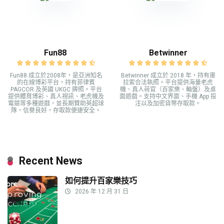
Fun88
Betwinner
Fun88 成立於2008年，是亞洲知名
Betwinner 成立於 2018 年，持有庫
的在線博彩平台，持有菲律賓
拉索合法執照。平台提供海量老虎
PAGCOR 及英國 UKGC 牌照。平台
機、真人荷官（百家樂、輪盤）及桌
提供體育博彩、真人視訊、老虎機及
面遊戲。支持中文界面、手機 App 投
電競等多種遊戲，並長期贊助英超球
注以及加密貨幣存取款。
隊，信譽良好，存取款便捷安全。
Recent News
如何提升百家樂技巧
2026 年 12 月 31 日