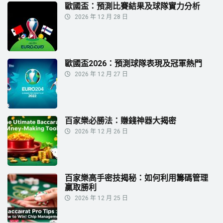
歐國盃：預測比賽結果及球隊實力分析
2026 年 12 月 28 日
歐國盃2026：預測球隊表現及冠軍熱門
2026 年 12 月 27 日
百家樂必勝法：賺錢神器大揭密
2026 年 12 月 26 日
百家樂高手密技揭秘：如何利用籌碼管理
贏取勝利
2026 年 12 月 25 日