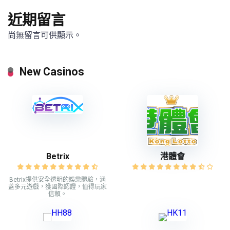
近期留言
尚無留言可供顯示。
New Casinos
Betrix
港體會
Betrix提供安全透明的娛樂體驗，涵
蓋多元遊戲，獲國際認證，值得玩家
信賴。