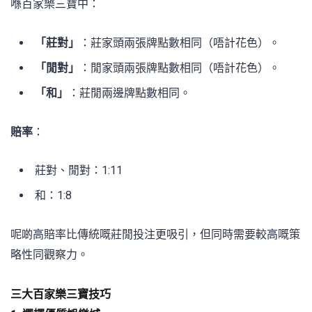
喺百家樂三寶中：
「莊對」
：莊家頭兩張牌點數相同（唔計花色）。
「閒對」
：閒家頭兩張牌點數相同（唔計花色）。
「和」
：莊閒兩邊牌點數相同。
賠率
：
莊對、閒對：1:11
和：1:8
呢啲高賠率比傳統嘅莊閒投注更吸引，但同時需要較高嘅策
略性同觀察力。
三大百家樂三寶技巧