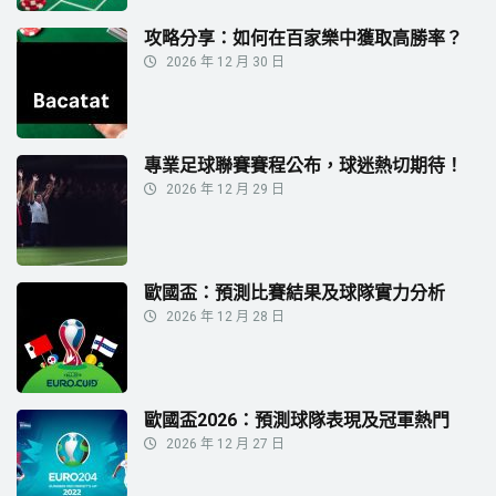
攻略分享：如何在百家樂中獲取高勝率？
2026 年 12 月 30 日
專業足球聯賽賽程公布，球迷熱切期待！
2026 年 12 月 29 日
歐國盃：預測比賽結果及球隊實力分析
2026 年 12 月 28 日
歐國盃2026：預測球隊表現及冠軍熱門
2026 年 12 月 27 日