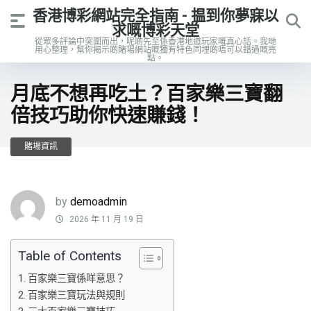
香港博彩網站完全指南 - 揾到你夢寐以
求嘅博彩天堂
從眾多評論中突圍而出，呢啲先至係香港地道玩家嘅真心話。我哋
用心整理，幫你揭示啲賭場網站嘅獨有特色同埋啲唔可以錯過嘅亮
點。
月底不想再吃土？百家樂三寶翻
倍技巧助你快速賺錢！
賭場資訊
by
demoadmin
2026 年 11 月 19 日
Table of Contents
百家樂三寶係咩意思？
百家樂三寶玩法與規則