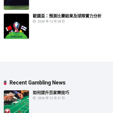
歐國盃：預測比賽結果及球隊實力分析
2026 年 12 月 28 日
Recent Gambling News
如何提升百家樂技巧
2026 年 12 月 31 日