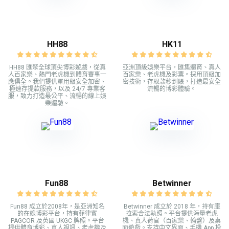
HH88
HK11
HH88 匯聚全球頂尖博彩遊戲，從真
亞洲頂級娛樂平台，匯集體育、真人
人百家樂、熱門老虎機到體育賽事一
百家樂、老虎機及彩票。採用頂級加
應俱全。我們提供軍用級安全加密、
密技術，存取款秒到賬，打造最安全
極速存提款服務，以及 24/7 專業客
流暢的博彩體驗。
服，致力打造最公平、流暢的線上娛
樂體驗。
Fun88
Betwinner
Fun88 成立於2008年，是亞洲知名
Betwinner 成立於 2018 年，持有庫
的在線博彩平台，持有菲律賓
拉索合法執照。平台提供海量老虎
PAGCOR 及英國 UKGC 牌照。平台
機、真人荷官（百家樂、輪盤）及桌
提供體育博彩、真人視訊、老虎機及
面遊戲。支持中文界面、手機 App 投