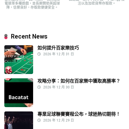
電競等多種遊戲，並長期贊助英超球
注以及加密貨幣存取款。
隊，信譽良好，存取款便捷安全。
Recent News
如何提升百家樂技巧
2026 年 12 月 31 日
攻略分享：如何在百家樂中獲取高勝率？
2026 年 12 月 30 日
專業足球聯賽賽程公布，球迷熱切期待！
2026 年 12 月 29 日