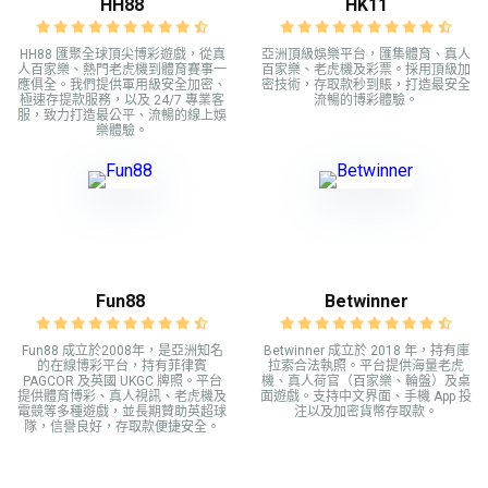
HH88
HK11
HH88 匯聚全球頂尖博彩遊戲，從真
亞洲頂級娛樂平台，匯集體育、真人
人百家樂、熱門老虎機到體育賽事一
百家樂、老虎機及彩票。採用頂級加
應俱全。我們提供軍用級安全加密、
密技術，存取款秒到賬，打造最安全
極速存提款服務，以及 24/7 專業客
流暢的博彩體驗。
服，致力打造最公平、流暢的線上娛
樂體驗。
Fun88
Betwinner
Fun88 成立於2008年，是亞洲知名
Betwinner 成立於 2018 年，持有庫
的在線博彩平台，持有菲律賓
拉索合法執照。平台提供海量老虎
PAGCOR 及英國 UKGC 牌照。平台
機、真人荷官（百家樂、輪盤）及桌
提供體育博彩、真人視訊、老虎機及
面遊戲。支持中文界面、手機 App 投
電競等多種遊戲，並長期贊助英超球
注以及加密貨幣存取款。
隊，信譽良好，存取款便捷安全。