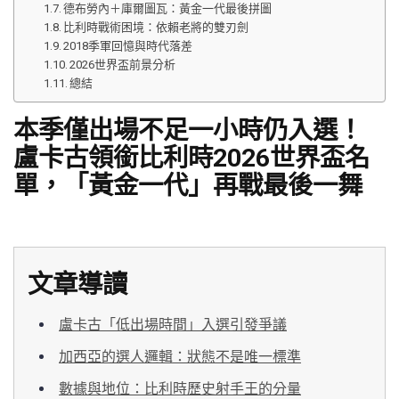
德布勞內＋庫爾圖瓦：黃金一代最後拼圖
比利時戰術困境：依賴老將的雙刃劍
2018季軍回憶與時代落差
2026世界盃前景分析
總結
本季僅出場不足一小時仍入選！
盧卡古領銜比利時2026世界盃名
單，「黃金一代」再戰最後一舞
文章導讀
盧卡古「低出場時間」入選引發爭議
加西亞的選人邏輯：狀態不是唯一標準
數據與地位：比利時歷史射手王的分量