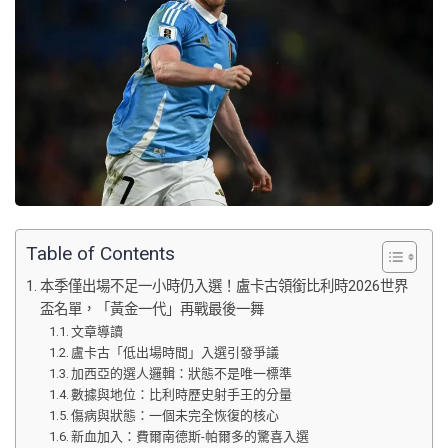
Table of Contents
本季僅出場不足一小時仍入選！盧卡古領銜比利時2026世界
盃名單，「黃金一代」再戰最後一舞
文章導讀
盧卡古「低出場時間」入選引發爭議
加西亞的選人邏輯：狀態不是唯一標準
數據與地位：比利時歷史射手王的分量
傷病與狀態：一個未完全恢復的核心
新血加入：費爾南德斯-帕爾多的驚喜入選