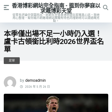
香港博彩網站完全指南 - 揾到你夢寐以
求嘅博彩天堂
從眾多評論中突圍而出，呢啲先至係香港地道玩家嘅真心話。我哋
用心整理，幫你揭示啲賭場網站嘅獨有特色同埋啲唔可以錯過嘅亮
點。
本季僅出場不足一小時仍入選！
盧卡古領銜比利時2026世界盃名
單
足球
by
demoadmin
2026 年 5 月 26 日