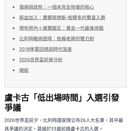
傷病與狀態：一個未完全恢復的核心
新血加入：費爾南德斯-帕爾多的驚喜入選
德布勞內＋庫爾圖瓦：黃金一代最後拼圖
比利時戰術困境：依賴老將的雙刃劍
2018季軍回憶與時代落差
2026世界盃前景分析
總結
盧卡古「低出場時間」入選引發
爭議
2026世界盃前夕，比利時國家隊公布26人大名單，其中最
具爭議的決定，莫過於33歲前鋒盧卡古的入選。