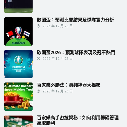
歐國盃：預測比賽結果及球隊實力分析
2026 年 12 月 28 日
歐國盃2026：預測球隊表現及冠軍熱門
2026 年 12 月 27 日
百家樂必勝法：賺錢神器大揭密
2026 年 12 月 26 日
百家樂高手密技揭秘：如何利用籌碼管理
贏取勝利