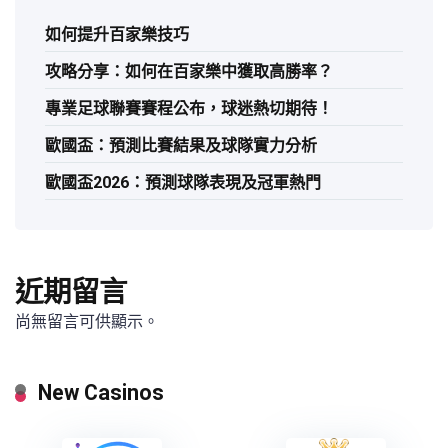
如何提升百家樂技巧
攻略分享：如何在百家樂中獲取高勝率？
專業足球聯賽賽程公布，球迷熱切期待！
歐國盃：預測比賽結果及球隊實力分析
歐國盃2026：預測球隊表現及冠軍熱門
近期留言
尚無留言可供顯示。
New Casinos