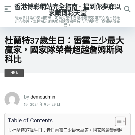
香港博彩網站完全指南 - 揾到你夢寐以
求嘅博彩天堂
從眾多評論中突圍而出，呢啲先至係香港地道玩家嘅真心話。我哋
用心整理，幫你揭示啲賭場網站嘅獨有特色同埋啲唔可以錯過嘅亮
點。
杜蘭特37歲生日：雷霆三少最大
贏家，國家隊榮譽超越詹姆斯與
科比
NBA
by
demoadmin
2024 年 9 月 29 日
Table of Contents
杜蘭特37歲生日：昔日雷霆三少最大贏家，國家隊榮譽超越