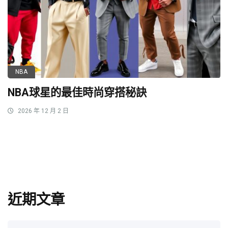
NBA
NBA球星的最佳時尚穿搭秘訣
2026 年 12 月 2 日
近期文章