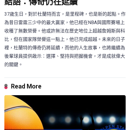
結語：傳奇仍在延續
37歲生日，對於杜蘭特而言，是里程碑，也是新的起點。作
為昔日雷霆三少中的最大贏家，他已經在NBA與國際賽場上
收穫了無數榮譽。他或許無法在歷史地位上超越詹姆斯與科
比，但在國家隊榮譽這一點上，他已完成超越。未來的日子
裡，杜蘭特的傳奇仍將延續，而他的人生故事，也將繼續為
後輩球員提供啟示：選擇、堅持與把握機會，才是成就偉大
的關鍵。
Read More