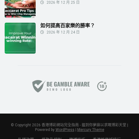
2026 年 12 月 25 日
如何提高百家樂的勝率？
2026 年 12 月 24 日
© Copyright 2026 香港博彩網站完全指南 - 揾到你夢寐以求嘅博彩天堂 |
Powered by
WordPress
|
Mercury Theme