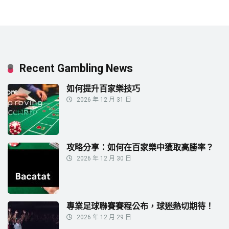
Recent Gambling News
如何提升百家樂技巧
2026 年 12 月 31 日
攻略分享：如何在百家樂中獲取高勝率？
2026 年 12 月 30 日
專業足球聯賽賽程公布，球迷熱切期待！
2026 年 12 月 29 日