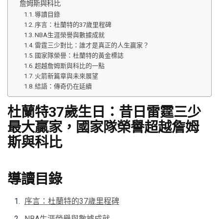
詹姆斯與科比
導讀目錄
序言：杜蘭特的37歲里程碑
NBA生涯榮譽與數據成就
雷霆三少對比：誰才是真正的人生贏家？
國家隊榮譽：杜蘭特的黃金標誌
超越詹姆斯與科比的一點
火箭新篇章與未來展望
結語：傳奇仍在延續
杜蘭特37歲生日：昔日雷霆三少
最大贏家，國家隊榮譽超越詹姆
斯與科比
導讀目錄
序言：杜蘭特的37歲里程碑
NBA生涯榮譽與數據成就