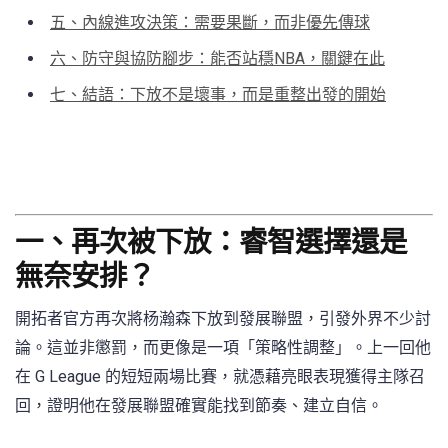
五、內線進攻決策：需要果斷，而非優先傳球
六、防守與協防腳步：能否站穩NBA，關鍵在此
七、結語：下放不是壞事，而是重整出發的開始
一、再次被下放：睿智選擇還是
無奈安排？
開拓者官方再次將杨瀚森下放到發展聯盟，引發外界不少討
論。這並非懲罰，而更像是一項「策略性調整」。上一回他
在 G League 的短短兩場比賽，就憑藉亮眼表現獲得主隊召
回，證明他在發展聯盟確實能找到節奏、建立自信。