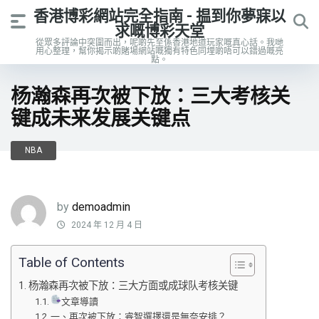
香港博彩網站完全指南 - 揾到你夢寐以
求嘅博彩天堂
從眾多評論中突圍而出，呢啲先至係香港地道玩家嘅真心話。我哋
用心整理，幫你揭示啲賭場網站嘅獨有特色同埋啲唔可以錯過嘅亮
點。
杨瀚森再次被下放：三大考核关
键成未来发展关键点
NBA
by
demoadmin
2024 年 12 月 4 日
Table of Contents
杨瀚森再次被下放：三大方面或成球队考核关键
文章導讀
一、再次被下放：睿智選擇還是無奈安排？