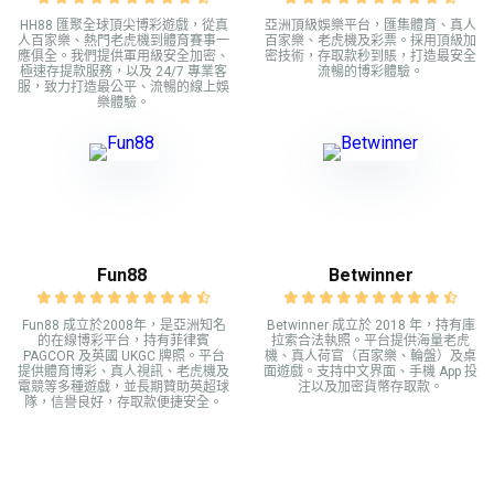
HH88 匯聚全球頂尖博彩遊戲，從真
亞洲頂級娛樂平台，匯集體育、真人
人百家樂、熱門老虎機到體育賽事一
百家樂、老虎機及彩票。採用頂級加
應俱全。我們提供軍用級安全加密、
密技術，存取款秒到賬，打造最安全
極速存提款服務，以及 24/7 專業客
流暢的博彩體驗。
服，致力打造最公平、流暢的線上娛
樂體驗。
Fun88
Betwinner
Fun88 成立於2008年，是亞洲知名
Betwinner 成立於 2018 年，持有庫
的在線博彩平台，持有菲律賓
拉索合法執照。平台提供海量老虎
PAGCOR 及英國 UKGC 牌照。平台
機、真人荷官（百家樂、輪盤）及桌
提供體育博彩、真人視訊、老虎機及
面遊戲。支持中文界面、手機 App 投
電競等多種遊戲，並長期贊助英超球
注以及加密貨幣存取款。
隊，信譽良好，存取款便捷安全。