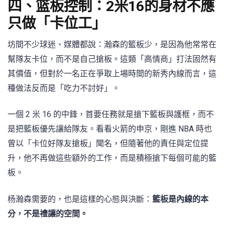
四、篮板控制：2米16的身材不應
只做「卡位工」
坊間不少球迷、媒體都說：瀚森的籃板少，是因為他常常在
幫隊友卡位，而不是自己搶板。這類「高情商」打法固然有
其價值，但對於一名正在爭取上場時間的新秀內線而言，這
種做法反而是「吃力不討好」。
一個 2 米 16 的中鋒，首要任務就是搶下籃板與護框，而不
是把籃板優先讓給隊友。看看火箭的申京，剛進 NBA 時也
曾以「卡位好隊友搶板」聞名，但隨著他的責任與定位提
升，他不再做這些額外的工作，而是積極搶下每個可能的籃
板。
杨瀚森需要的，也是這樣的心態與決斷：
籃板是內線的本
分，不是禮讓的空間。