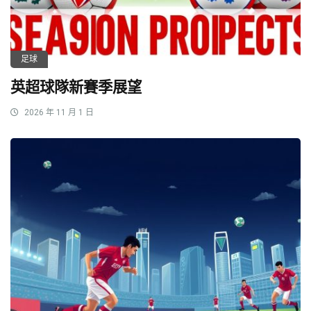
足球
英超球隊新賽季展望
2026 年 11 月 1 日