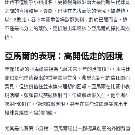
比賽不僅關乎小組排名，更被視為歐洲兩大豪門新生代球員
之間的直接較量。最終，巴薩在先拔頭籌的情況下被逆轉，
以1-2敗北，吞下本賽季首場歐冠失利。對於巴薩而言，這
不僅是比分上的落敗，更折射出年輕核心亞馬爾的掙扎與挫
折。
亞馬爾的表現：高開低走的困境
年僅18歲的亞馬爾被視為巴薩未來十年的進攻核心，本場比
賽也是他傷癒復出的首場歐冠首發。弗里克對他的信任顯而
易見，但這份信任並未換來理想的回報。亞馬爾在比賽中表
現活躍，頻頻嘗試突破與射門，但總體效果欠佳。他全場4
次射門0射正，傳球威脅有限，甚至在某些環節還暴露出年
輕球員經驗不足的問題。
尤其是比賽第15分鐘，亞馬爾送出一腳極具創意的外腳背直