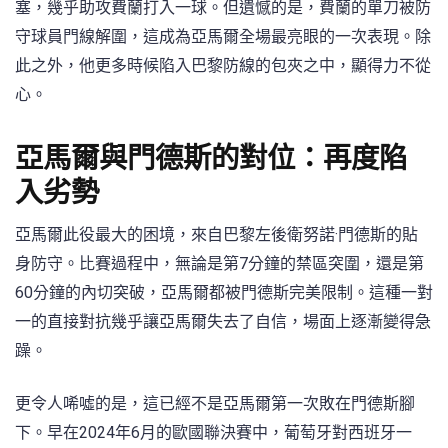
塞，幾乎助攻費蘭打入一球。但遺憾的是，費蘭的單刀被防
守球員門線解圍，這成為亞馬爾全場最亮眼的一次表現。除
此之外，他更多時候陷入巴黎防線的包夾之中，顯得力不從
心。
亞馬爾與門德斯的對位：再度陷
入劣勢
亞馬爾此役最大的困境，來自巴黎左後衛努諾·門德斯的貼
身防守。比賽過程中，無論是第7分鐘的禁區突圍，還是第
60分鐘的內切突破，亞馬爾都被門德斯完美限制。這種一對
一的直接對抗幾乎讓亞馬爾失去了自信，場面上逐漸變得急
躁。
更令人唏噓的是，這已經不是亞馬爾第一次敗在門德斯腳
下。早在2024年6月的歐國聯決賽中，葡萄牙對西班牙一