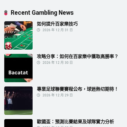
Recent Gambling News
如何提升百家樂技巧
2026 年 12 月 31 日
攻略分享：如何在百家樂中獲取高勝率？
2026 年 12 月 30 日
專業足球聯賽賽程公布，球迷熱切期待！
2026 年 12 月 29 日
歐國盃：預測比賽結果及球隊實力分析