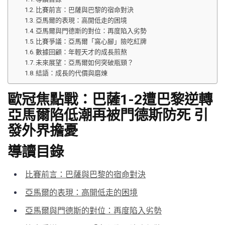
比賽前言：巴薩與巴黎的宿命對決
亞馬爾的表現：高開低走的困境
亞馬爾與門德斯的對位：再度陷入劣勢
比賽爭議：亞馬爾「窩心腳」險吃紅牌
數據回顧：年輕天才的成長煎熬
未來展望：亞馬爾如何突破瓶頸？
結語：成長的代價與磨煉
歐冠焦點戰：巴薩1-2遭巴黎逆轉
亞馬爾陷低潮再被門德斯防死 引
發外界擔憂
導讀目錄
比賽前言：巴薩與巴黎的宿命對決
亞馬爾的表現：高開低走的困境
亞馬爾與門德斯的對位：再度陷入劣勢