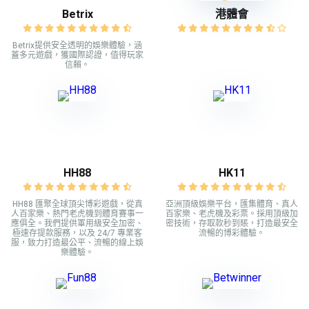
Betrix
港體會
Betrix提供安全透明的娛樂體驗，涵
蓋多元遊戲，獲國際認證，值得玩家
信賴。
HH88
HK11
HH88 匯聚全球頂尖博彩遊戲，從真
亞洲頂級娛樂平台，匯集體育、真人
人百家樂、熱門老虎機到體育賽事一
百家樂、老虎機及彩票。採用頂級加
應俱全。我們提供軍用級安全加密、
密技術，存取款秒到賬，打造最安全
極速存提款服務，以及 24/7 專業客
流暢的博彩體驗。
服，致力打造最公平、流暢的線上娛
樂體驗。