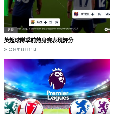
足球
英超球隊季前熱身賽表現評分
2026 年 12 月 14 日