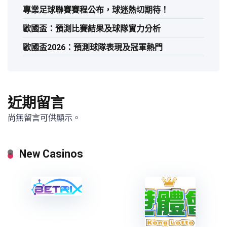
專業足球聯賽賽程公布，球迷熱切期待！
歐國盃：預測比賽結果及球隊實力分析
歐國盃2026：預測球隊表現及冠軍熱門
近期留言
尚無留言可供顯示。
New Casinos