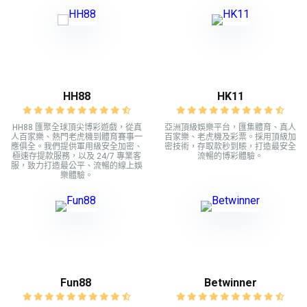
HH88
HK11
HH88 匯聚全球頂尖博彩遊戲，從真
亞洲頂級娛樂平台，匯集體育、真人
人百家樂、熱門老虎機到體育賽事一
百家樂、老虎機及彩票。採用頂級加
應俱全。我們提供軍用級安全加密、
密技術，存取款秒到賬，打造最安全
極速存提款服務，以及 24/7 專業客
流暢的博彩體驗。
服，致力打造最公平、流暢的線上娛
樂體驗。
Fun88
Betwinner