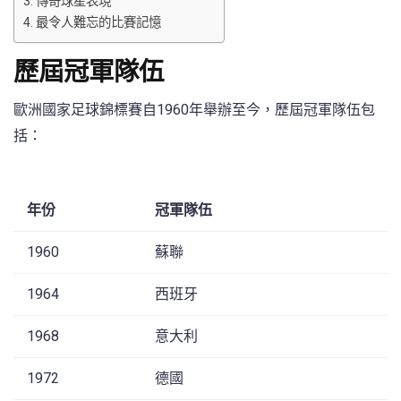
傳奇球星表現
最令人難忘的比賽記憶
歷屆冠軍隊伍
歐洲國家足球錦標賽自1960年舉辦至今，歷屆冠軍隊伍包
括：
年份
冠軍隊伍
1960
蘇聯
1964
西班牙
1968
意大利
1972
德國