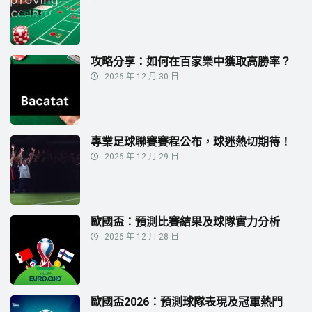
攻略分享：如何在百家樂中獲取高勝率？
2026 年 12 月 30 日
專業足球聯賽賽程公布，球迷熱切期待！
2026 年 12 月 29 日
歐國盃：預測比賽結果及球隊實力分析
2026 年 12 月 28 日
歐國盃2026：預測球隊表現及冠軍熱門