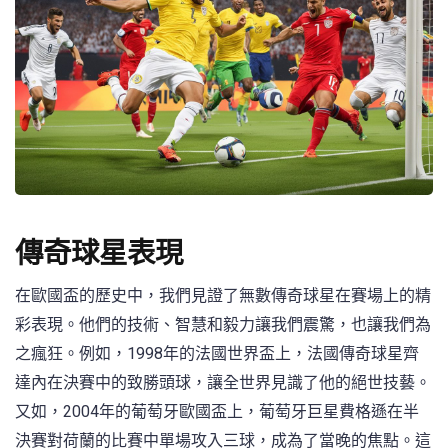
傳奇球星表現
在歐國盃的歷史中，我們見證了無數傳奇球星在賽場上的精
彩表現。他們的技術、智慧和毅力讓我們震驚，也讓我們為
之瘋狂。例如，1998年的法國世界盃上，法國傳奇球星齊
達內在決賽中的致勝頭球，讓全世界見識了他的絕世技藝。
又如，2004年的葡萄牙歐國盃上，葡萄牙巨星費格遜在半
決賽對荷蘭的比賽中單場攻入三球，成為了當晚的焦點。這