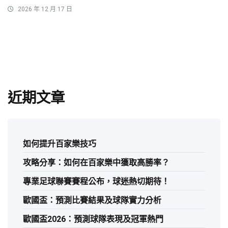
2026 年 12 月 17 日
近期文章
如何提升百家樂技巧
攻略分享：如何在百家樂中獲取高勝率？
專業足球聯賽賽程公布，球迷熱切期待！
歐國盃：預測比賽結果及球隊實力分析
歐國盃2026：預測球隊表現及冠軍熱門