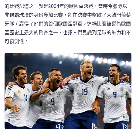
的比賽記憶之一就是2004年的歐國盃決賽。當時希臘隊以
非稱霸球壇的身份參加比賽，卻在決賽中擊敗了大熱門葡萄
牙隊，贏得了他們的首個歐國盃冠軍。這場比賽被譽為歐國
盃歷史上最大的驚奇之一，也讓人們見識到足球的魅力和不
可預測性。