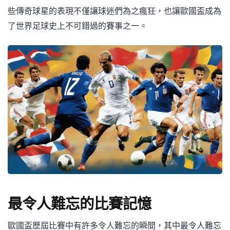
些傳奇球星的表現不僅讓球迷們為之瘋狂，也讓歐國盃成為
了世界足球史上不可錯過的賽事之一。
最令人難忘的比賽記憶
歐國盃歷屆比賽中有許多令人難忘的瞬間，其中最令人難忘