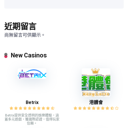
近期留言
尚無留言可供顯示。
New Casinos
Betrix
港體會
Betrix提供安全透明的娛樂體驗，涵
蓋多元遊戲，獲國際認證，值得玩家
信賴。