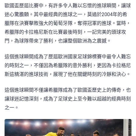
歐國盃歷屆比賽中，有許多令人難以忘懷的進球瞬間，讓球
迷心驚膽顫。其中最經典的進球之一，莫過於2004年的希
臘隊在決賽擊敗強大的葡萄牙隊，奪得冠軍的進球。當時，
希臘隊的卡拉格尼斯在比賽最後時刻，一記完美的頭球攻
門，為球隊帶來了勝利，也讓整個歐洲為之震撼。
這個進球瞬間成為了歷屆歐洲國家足球錦標賽中最令人難忘
的時刻之一，不僅因為希臘隊的意外勝利，更因為卡拉格尼
斯這精湛的進球技術，展現了他在關鍵時刻的冷靜和決心。
這個進球瞬間不僅讓希臘隊成為了歐國盃歷史上的傳奇，也
讓球迷記憶深刻，成為了足球史上至今難以超越的經典時刻
之一。