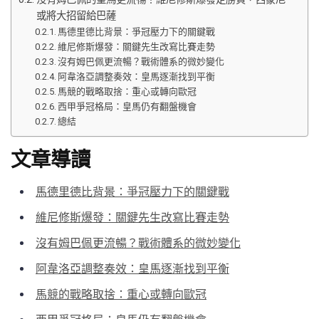
或將大招留給巴薩
馬德里德比背景：爭冠壓力下的關鍵戰
維尼修斯爆發：關鍵先生改寫比賽走勢
沒有姆巴佩更流暢？戰術體系的微妙變化
阿韋洛亞調整奏效：皇馬逐漸找到平衡
馬競的戰略取捨：重心或轉向歐冠
西甲爭冠格局：皇馬仍有翻盤機會
總結
文章導讀
馬德里德比背景：爭冠壓力下的關鍵戰
維尼修斯爆發：關鍵先生改寫比賽走勢
沒有姆巴佩更流暢？戰術體系的微妙變化
阿韋洛亞調整奏效：皇馬逐漸找到平衡
馬競的戰略取捨：重心或轉向歐冠