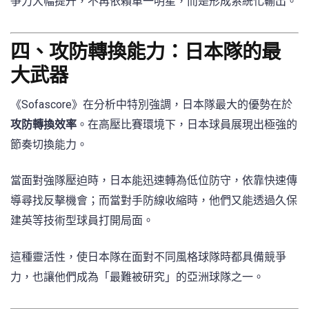
爭力大幅提升，不再依賴單一明星，而是形成系統化輸出。
四、攻防轉換能力：日本隊的最
大武器
《Sofascore》在分析中特別強調，日本隊最大的優勢在於
攻防轉換效率
。在高壓比賽環境下，日本球員展現出極強的
節奏切換能力。
當面對強隊壓迫時，日本能迅速轉為低位防守，依靠快速傳
導尋找反擊機會；而當對手防線收縮時，他們又能透過久保
建英等技術型球員打開局面。
這種靈活性，使日本隊在面對不同風格球隊時都具備競爭
力，也讓他們成為「最難被研究」的亞洲球隊之一。