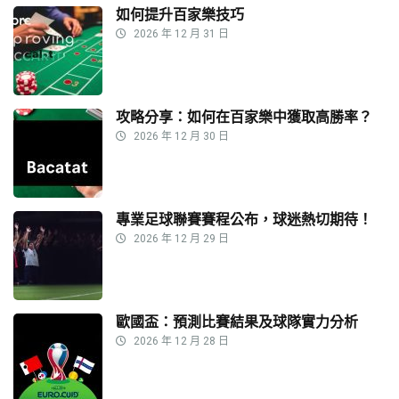
如何提升百家樂技巧
2026 年 12 月 31 日
攻略分享：如何在百家樂中獲取高勝率？
2026 年 12 月 30 日
專業足球聯賽賽程公布，球迷熱切期待！
2026 年 12 月 29 日
歐國盃：預測比賽結果及球隊實力分析
2026 年 12 月 28 日