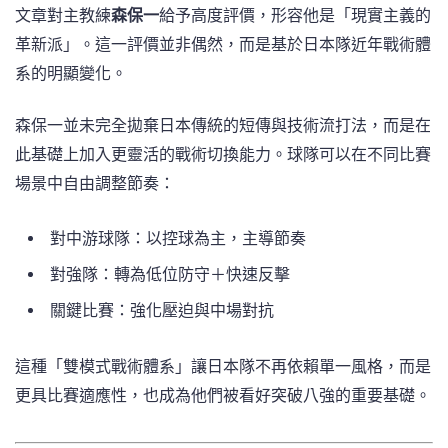
文章對主教練
森保一
給予高度評價，形容他是「現實主義的
革新派」。這一評價並非偶然，而是基於日本隊近年戰術體
系的明顯變化。
森保一並未完全拋棄日本傳統的短傳與技術流打法，而是在
此基礎上加入更靈活的戰術切換能力。球隊可以在不同比賽
場景中自由調整節奏：
對中游球隊：以控球為主，主導節奏
對強隊：轉為低位防守＋快速反擊
關鍵比賽：強化壓迫與中場對抗
這種「雙模式戰術體系」讓日本隊不再依賴單一風格，而是
更具比賽適應性，也成為他們被看好突破八強的重要基礎。