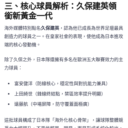
三、核心球員解析：久保建英領
銜新黃金一代
海外媒體特別點名
久保建英
，認為他已成長為世界足壇最具
創造力的球員之一。在皇家社會的表現，使他成為日本進攻
端的核心發動機。
除了久保之外，日本隊還擁有多名在歐洲五大聯賽效力的主
力球員：
富安健洋（防線核心，穩定性與對抗能力兼具）
上田綺世（鋒線終結點，禁區效率提升明顯）
遠藤航（中場屏障，防守覆蓋面極廣）
這批球員構成了日本隊「海外化核心骨架」，讓球隊整體競