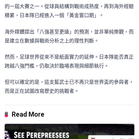
的一屆大賽之一。從球員結構到戰術成熟度，再到海外經驗
積累，日本隊已經進入一個「黃金窗口期」。
海外媒體提出「八強甚至更遠」的預測，並非單純樂觀，而
是建立在數據與戰術分析之上的理性判斷。
然而，足球世界從來不是紙面實力的延伸。日本隊能否真正
跨越八強門檻，仍取決於臨場表現與細節執行。
但可以確定的是，這支藍武士已不再只是世界盃的參與者，
而是正在試圖改寫歷史的挑戰者。
Read More