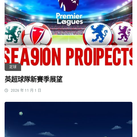
足球
英超球隊新賽季展望
2026 年 11 月 1 日