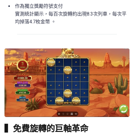
作為獨立獎勵符號支付
實測統計顯示，每百次旋轉約出現8.3次列車，每次平
均掉落4.7枚金幣 。
▍免費旋轉的巨軸革命