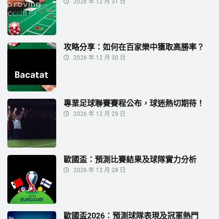
2026 年 12 月 31 日
攻略分享：如何在百家樂中獲取高勝率？
2026 年 12 月 30 日
專業足球聯賽賽程公布，球迷熱切期待！
2026 年 12 月 29 日
歐國盃：預測比賽結果及球隊實力分析
2026 年 12 月 28 日
歐國盃2026：預測球隊表現及冠軍熱門