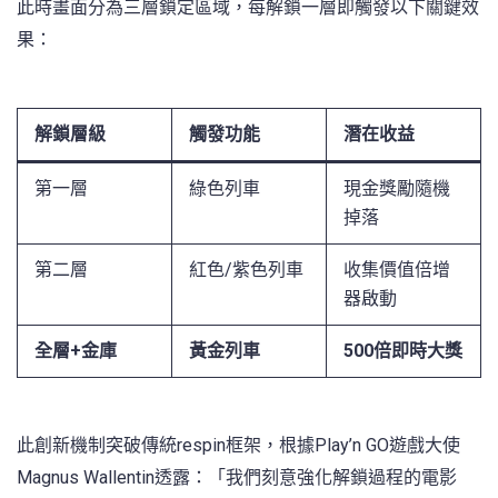
此時畫面分為三層鎖定區域，每解鎖一層即觸發以下關鍵效
果：
解鎖層級
觸發功能
潛在收益
第一層
綠色列車
現金獎勵隨機
掉落
第二層
紅色/紫色列車
收集價值倍增
器啟動
全層+金庫
黃金列車
500倍即時大獎
此創新機制突破傳統respin框架，根據Play’n GO遊戲大使
Magnus Wallentin透露：「我們刻意強化解鎖過程的電影