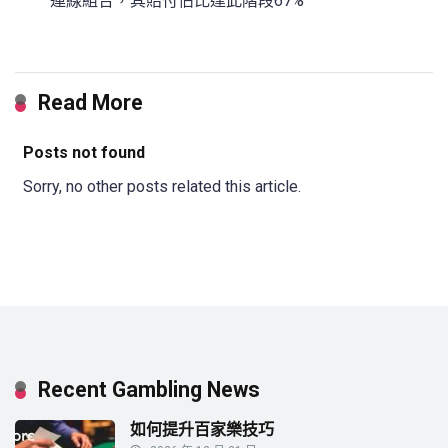
連線組合，其賠付佔比達此階段67%
Read More
Posts not found
Sorry, no other posts related this article.
Recent Gambling News
如何提升百家樂技巧