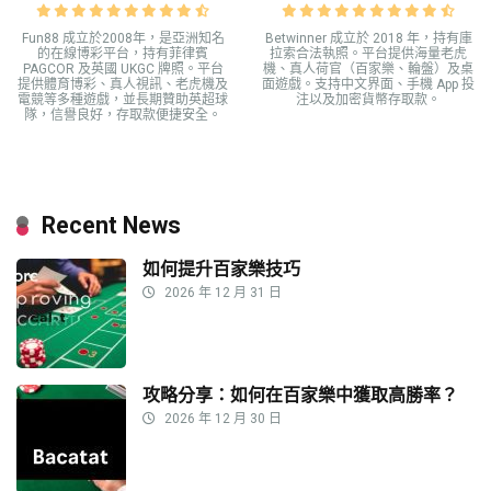
Fun88 成立於2008年，是亞洲知名
Betwinner 成立於 2018 年，持有庫
的在線博彩平台，持有菲律賓
拉索合法執照。平台提供海量老虎
PAGCOR 及英國 UKGC 牌照。平台
機、真人荷官（百家樂、輪盤）及桌
提供體育博彩、真人視訊、老虎機及
面遊戲。支持中文界面、手機 App 投
電競等多種遊戲，並長期贊助英超球
注以及加密貨幣存取款。
隊，信譽良好，存取款便捷安全。
Recent News
如何提升百家樂技巧
2026 年 12 月 31 日
攻略分享：如何在百家樂中獲取高勝率？
2026 年 12 月 30 日