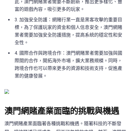
此，澳門網賭業者需要不斷創新，推出更多樣化、豐
富的遊戲內容，吸引更多的玩家。
3. 加強安全防護：網賭行業一直是黑客攻擊的重要目
標，為了保護玩家的資金和個人信息安全，澳門網賭
業者需要加強安全防護措施，提高系統的穩定性和安
全性。
4. 國際合作與跨境合作：澳門網賭業者需要加強與國
際間的合作，開拓海外市場，擴大業務規模。同時，
跨境合作也可以帶來更多的資源和技術支持，促進產
業的健康發展。
澳門網賭產業面臨的挑戰與機遇
澳門網賭產業面臨著各種挑戰和機遇。隨著科技的不斷發