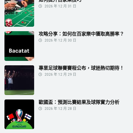
2026 年 12 月 31 日
攻略分享：如何在百家樂中獲取高勝率？
2026 年 12 月 30 日
專業足球聯賽賽程公布，球迷熱切期待！
2026 年 12 月 29 日
歐國盃：預測比賽結果及球隊實力分析
2026 年 12 月 28 日